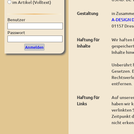
im Artikel (Volltext)
Gestaltung
in Zusamme
A-DESIGN 
Benutzer
01157 Dres
Passwort
Haftung für
Wir haften 
Inhalte
gespeichert
Inhalte hin
Unberührt h
Gesetzen. E
Rechtsverl
entfernen.
Haftung für
Auf unserer
Links
haben wir k
verlinkten 
Zeitpunkt d
nicht erken