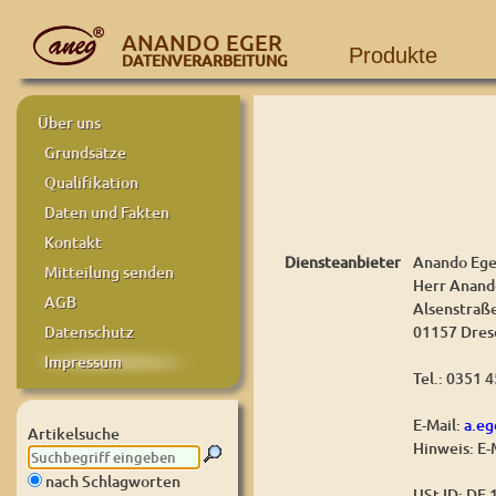
ANANDO EGER
Produkte
DATENVERARBEITUNG
Über uns
Grundsätze
Qualifikation
Daten und Fakten
Kontakt
Diensteanbieter
Anando Ege
Mitteilung senden
Herr Anand
AGB
Alsenstraß
01157 Dres
Datenschutz
Impressum
Tel.: 0351 
E-Mail:
a.e
Artikelsuche
Hinweis: E-
nach Schlagworten
USt-ID: DE 