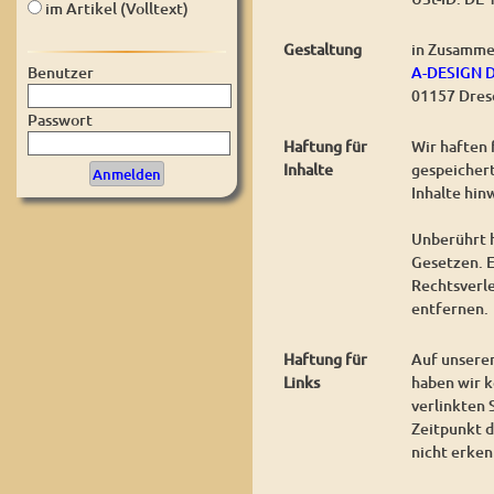
im Artikel (Volltext)
Gestaltung
in Zusamme
A-DESIGN 
Benutzer
01157 Dres
Passwort
Haftung für
Wir haften 
Inhalte
gespeichert
Inhalte hin
Unberührt h
Gesetzen. E
Rechtsverl
entfernen.
Haftung für
Auf unserer
Links
haben wir k
verlinkten 
Zeitpunkt d
nicht erken