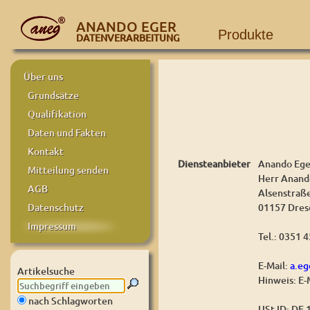
ANANDO EGER
Produkte
DATENVERARBEITUNG
Über uns
Grundsätze
Qualifikation
Daten und Fakten
Kontakt
Diensteanbieter
Anando Ege
Mitteilung senden
Herr Anand
AGB
Alsenstraß
01157 Dres
Datenschutz
Impressum
Tel.: 0351 
E-Mail:
a.e
Artikelsuche
Hinweis: E-
nach Schlagworten
USt-ID: DE 