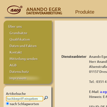
ANANDO EGER
Produkte
DATENVERARBEITUNG
Über uns
Grundsätze
Qualifikation
Daten und Fakten
Kontakt
Diensteanbieter
Anando Ege
Mitteilung senden
Herr Anand
AGB
Alsenstraß
01157 Dres
Datenschutz
Impressum
Tel.: 0351 
E-Mail:
a.e
Artikelsuche
Hinweis: E-
nach Schlagworten
USt-ID: DE 