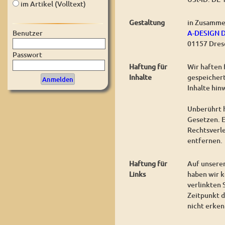
im Artikel (Volltext)
Gestaltung
in Zusamme
A-DESIGN 
Benutzer
01157 Dres
Passwort
Haftung für
Wir haften 
Inhalte
gespeichert
Inhalte hin
Unberührt h
Gesetzen. E
Rechtsverl
entfernen.
Haftung für
Auf unserer
Links
haben wir k
verlinkten 
Zeitpunkt d
nicht erken