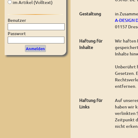
im Artikel (Volltext)
Gestaltung
in Zusamme
A-DESIGN 
Benutzer
01157 Dres
Passwort
Haftung für
Wir haften 
Inhalte
gespeichert
Inhalte hin
Unberührt h
Gesetzen. E
Rechtsverl
entfernen.
Haftung für
Auf unserer
Links
haben wir k
verlinkten 
Zeitpunkt d
nicht erken