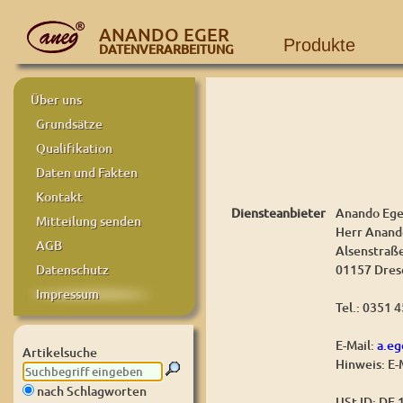
ANANDO EGER
Produkte
DATENVERARBEITUNG
Über uns
Grundsätze
Qualifikation
Daten und Fakten
Kontakt
Diensteanbieter
Anando Ege
Mitteilung senden
Herr Anand
AGB
Alsenstraß
01157 Dres
Datenschutz
Impressum
Tel.: 0351 
E-Mail:
a.e
Artikelsuche
Hinweis: E-
nach Schlagworten
USt-ID: DE 