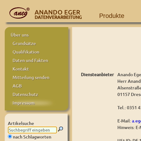
ANANDO EGER
Produkte
DATENVERARBEITUNG
Über uns
Grundsätze
Qualifikation
Daten und Fakten
Kontakt
Diensteanbieter
Anando Ege
Mitteilung senden
Herr Anand
AGB
Alsenstraß
01157 Dres
Datenschutz
Impressum
Tel.: 0351 
E-Mail:
a.e
Artikelsuche
Hinweis: E-
nach Schlagworten
USt-ID: DE 