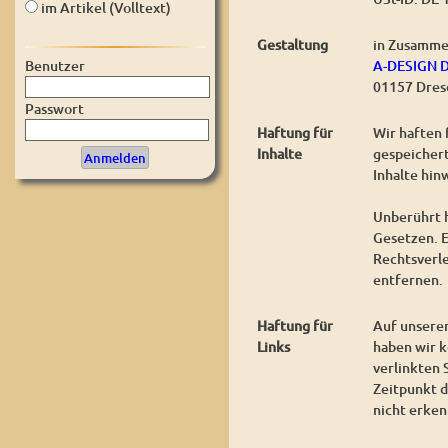
im Artikel (Volltext)
Gestaltung
in Zusamme
A-DESIGN 
Benutzer
01157 Dres
Passwort
Haftung für
Wir haften 
Inhalte
gespeichert
Inhalte hin
Unberührt h
Gesetzen. E
Rechtsverl
entfernen.
Haftung für
Auf unserer
Links
haben wir k
verlinkten 
Zeitpunkt d
nicht erken