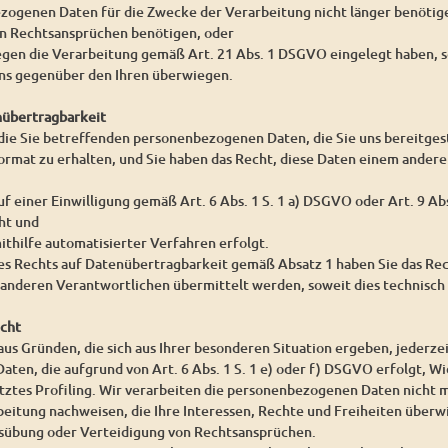
ezogenen Daten für die Zwecke der Verarbeitung nicht länger benöti
on Rechtsansprüchen benötigen, oder
egen die Verarbeitung gemäß Art. 21 Abs. 1 DSGVO eingelegt haben, s
s gegenüber den Ihren überwiegen.
nübertragbarkeit
 die Sie betreffenden personenbezogenen Daten, die Sie uns bereitgest
rmat zu erhalten, und Sie haben das Recht, diese Daten einem ander
uf einer Einwilligung gemäß Art. 6 Abs. 1 S. 1 a) DSGVO oder Art. 9 A
ht und
ithilfe automatisierter Verfahren erfolgt.
es Rechts auf Datenübertragbarkeit gemäß Absatz 1 haben Sie das Re
 anderen Verantwortlichen übermittelt werden, soweit dies technisch 
echt
aus Gründen, die sich aus Ihrer besonderen Situation ergeben, jederze
en, die aufgrund von Art. 6 Abs. 1 S. 1 e) oder f) DSGVO erfolgt, Wid
tes Profiling. Wir verarbeiten die personenbezogenen Daten nicht m
beitung nachweisen, die Ihre Interessen, Rechte und Freiheiten überw
übung oder Verteidigung von Rechtsansprüchen.