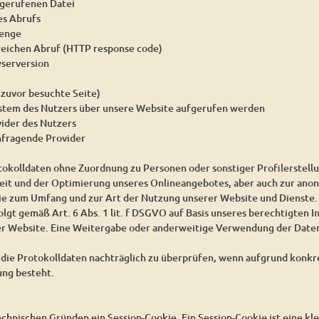
gerufenen Datei
es Abrufs
enge
reichen Abruf (HTTP response code)
serversion
 zuvor besuchte Seite)
ystem des Nutzers über unsere Website aufgerufen werden
vider des Nutzers
nfragende Provider
tokolldaten ohne Zuordnung zu Personen oder sonstiger Profilerstell
heit und der Optimierung unseres Onlineangebotes, aber auch zur ano
wie zum Umfang und zur Art der Nutzung unserer Website und Dienste.
lgt gemäß Art. 6 Abs. 1 lit. f DSGVO auf Basis unseres berechtigten I
er Website. Eine Weitergabe oder anderweitige Verwendung der Daten 
, die Protokolldaten nachträglich zu überprüfen, wenn aufgrund konk
ung besteht.
chnischen Gründen ein Session-Cookie. Ein Session-Cookie ist eine kle