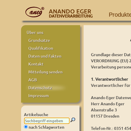
ANANDO EGER
Produkt
DATENVERARBEITUNG
Über uns
Grundsätze
Qualifikation
Grundlage dieser Dat
Daten und Fakten
VERORDNUNG (EU) 20
Kontakt
Verarbeitung person
Mitteilung senden
1. Verantwortlicher
AGB
Verantwortlicher für
Datenschutz
Impressum
Anando Eger Datenve
Herr Anando Eger
Alsenstraße 3
Artikelsuche
01157 Dresden
nach Schlagworten
Telefon-Nr.: 0351 45