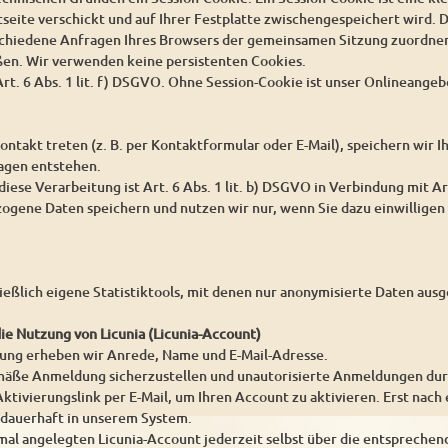
seite verschickt und auf Ihrer Festplatte zwischengespeichert wird. D
schiedene Anfragen Ihres Browsers der gemeinsamen Sitzung zuordnen
ßen. Wir verwenden keine persistenten Cookies.
rt. 6 Abs. 1 lit. f) DSGVO. Ohne Session-Cookie ist unser Onlineangeb
ontakt treten (z. B. per Kontaktformular oder E-Mail), speichern wir
ragen entstehen.
iese Verarbeitung ist Art. 6 Abs. 1 lit. b) DSGVO in Verbindung mit Ar
gene Daten speichern und nutzen wir nur, wenn Sie dazu einwilligen 
ießlich eigene Statistiktools, mit denen nur anonymisierte Daten au
die Nutzung von Licunia (Licunia-Account)
rung erheben wir Anrede, Name und E-Mail-Adresse.
ße Anmeldung sicherzustellen und unautorisierte Anmeldungen durch 
ktivierungslink per E-Mail, um Ihren Account zu aktivieren. Erst nach 
 dauerhaft in unserem System.
mal angelegten Licunia-Account jederzeit selbst über die entsprechen