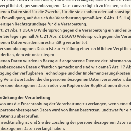
 verpflichtet, personenbezogene Daten unverzüglich zu löschen, sofern
enen Daten sind für die Zwecke, für die sie erhoben oder auf sonstig
e Einwilligung, auf die sich die Verarbeitung gemäß Art. 6 Abs. 1 S. 1 
weitigen Rechtsgrundlage für die Verarbeitung.
rt. 21 Abs. 1 DSGVO Widerspruch gegen die Verarbeitung ein und es l
er Sie legen gemäß Art. 21 Abs. 2 DSGVO Widerspruch gegen die Verar
genen Daten wurden unrechtmäßig verarbeitet.
personenbezogenen Daten ist zur Erfüllung einer rechtlichen Verpfli
derlich, dem wir unterliegen.
enen Daten wurden in Bezug auf angebotene Dienste der Information
enbezogenen Daten öffentlich gemacht und sind wir gemäß Art. 17 Abs
htigung der verfügbaren Technologie und der Implementierungskoste
g Verantwortliche, die die personenbezogenen Daten verarbeiten, dar
n personenbezogenen Daten oder von Kopien oder Replikationen diese
chränkung der Verarbeitung
 von uns die Einschränkung der Verarbeitung zu verlangen, wenn eine 
r personenbezogenen Daten wird von Ihnen bestritten, und zwar für ein
aten zu überprüfen,
unrechtmäßig ist und Sie die Löschung der personenbezogenen Daten a
nbezogenen Daten verlangt haben;