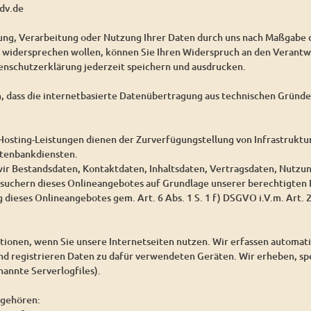
dv.de
bung, Verarbeitung oder Nutzung Ihrer Daten durch uns nach Maßgabe
idersprechen wollen, können Sie Ihren Widerspruch an den Verantwo
enschutzerklärung jederzeit speichern und ausdrucken.
n, dass die internetbasierte Datenübertragung aus technischen Gründen
osting-Leistungen dienen der Zurverfügungstellung von Infrastruktur
atenbankdiensten.
wir Bestandsdaten, Kontaktdaten, Inhaltsdaten, Vertragsdaten, Nutz
suchern dieses Onlineangebotes auf Grundlage unserer berechtigten I
 dieses Onlineangebotes gem. Art. 6 Abs. 1 S. 1 f) DSGVO i.V.m. Art.
ionen, wenn Sie unsere Internetseiten nutzen. Wir erfassen automat
und registrieren Daten zu dafür verwendeten Geräten. Wir erheben, sp
annte Serverlogfiles).
 gehören: