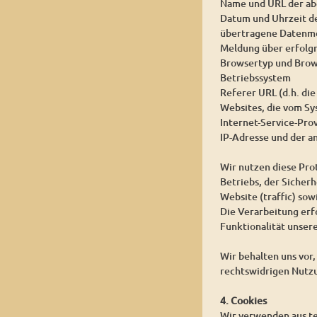
Name und URL der ab
Datum und Uhrzeit d
übertragene Datenm
Meldung über erfolg
Browsertyp und Brow
Betriebssystem
Referer URL (d.h. die
Websites, die vom S
Internet-Service-Pro
IP-Adresse und der a
Wir nutzen diese Pro
Betriebs, der Sicher
Website (traffic) so
Die Verarbeitung erfo
Funktionalität unser
Wir behalten uns vor
rechtswidrigen Nutz
4. Cookies
Wir verwenden aus te