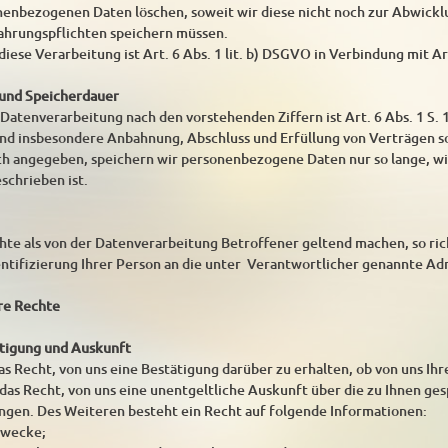
enbezogenen Daten löschen, soweit wir diese nicht noch zur Abwickl
ahrungspflichten speichern müssen.
iese Verarbeitung ist Art. 6 Abs. 1 lit. b) DSGVO in Verbindung mit Ar
 und Speicherdauer
atenverarbeitung nach den vorstehenden Ziffern ist Art. 6 Abs. 1 S. 1
nd insbesondere Anbahnung, Abschluss und Erfüllung von Verträgen 
sch angegeben, speichern wir personenbezogene Daten nur so lange, w
schrieben ist.
te als von der Datenverarbeitung Betroffener geltend machen, so rich
entifizierung Ihrer Person an die unter Verantwortlicher genannte Ad
hre Rechte
ätigung und Auskunft
as Recht, von uns eine Bestätigung darüber zu erhalten, ob von uns Ih
ie das Recht, von uns eine unentgeltliche Auskunft über die zu Ihnen 
angen. Des Weiteren besteht ein Recht auf folgende Informationen:
zwecke;