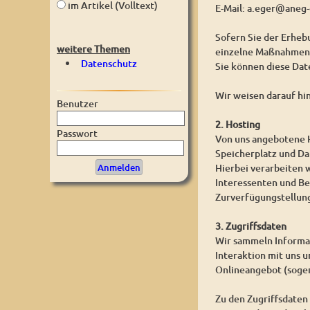
im Artikel (Volltext)
E-Mail: a.eger@aneg-
Sofern Sie der Erhe
weitere Themen
einzelne Maßnahmen w
Datenschutz
Sie können diese Dat
Wir weisen darauf hi
Benutzer
2. Hosting
Passwort
Von uns angebotene H
Speicherplatz und D
Hierbei verarbeiten 
Interessenten und Be
Zurverfügungstellung
3. Zugriffsdaten
Wir sammeln Informat
Interaktion mit uns 
Onlineangebot (sogen
Zu den Zugriffsdaten