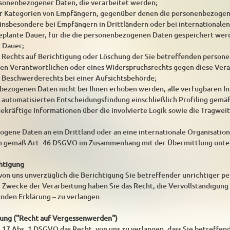
rsonenbezogener Daten, die verarbeitet werden;
er Kategorien von Empfängern, gegenüber denen die personenbezogen
insbesondere bei Empfängern in Drittländern oder bei internationalen
 geplante Dauer, für die die personenbezogenen Daten gespeichert werden
r Dauer;
s Rechts auf Berichtigung oder Löschung der Sie betreffenden perso
en Verantwortlichen oder eines Widerspruchsrechts gegen diese Vera
s Beschwerderechts bei einer Aufsichtsbehörde;
bezogenen Daten nicht bei Ihnen erhoben werden, alle verfügbaren I
r automatisierten Entscheidungsfindung einschließlich Profiling gemä
agekräftige Informationen über die involvierte Logik sowie die Tragwe
ene Daten an ein Drittland oder an eine internationale Organisation 
n gemäß Art. 46 DSGVO im Zusammenhang mit der Übermittlung unter
chtigung
 von uns unverzüglich die Berichtigung Sie betreffender unrichtiger 
 Zwecke der Verarbeitung haben Sie das Recht, die Vervollständigun
enden Erklärung – zu verlangen.
hung ("Recht auf Vergessenwerden")
 17 Abs. 1 DSGVO das Recht, von uns zu verlangen, dass Sie betreffe