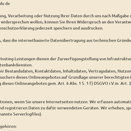
dv.de
bung, Verarbeitung oder Nutzung Ihrer Daten durch uns nach Maßgabe
idersprechen wollen, können Sie Ihren Widerspruch an den Verantwo
enschutzerklärung jederzeit speichern und ausdrucken.
n, dass die internetbasierte Datenübertragung aus technischen Gründen
osting-Leistungen dienen der Zurverfügungstellung von Infrastruktur
atenbankdiensten.
wir Bestandsdaten, Kontaktdaten, Inhaltsdaten, Vertragsdaten, Nutz
suchern dieses Onlineangebotes auf Grundlage unserer berechtigten I
 dieses Onlineangebotes gem. Art. 6 Abs. 1 S. 1 f) DSGVO i.V.m. Art.
ionen, wenn Sie unsere Internetseiten nutzen. Wir erfassen automat
und registrieren Daten zu dafür verwendeten Geräten. Wir erheben, sp
annte Serverlogfiles).
 gehören: