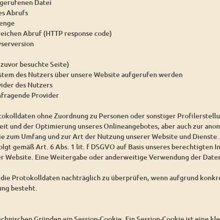
gerufenen Datei
es Abrufs
enge
reichen Abruf (HTTP response code)
serversion
 zuvor besuchte Seite)
ystem des Nutzers über unsere Website aufgerufen werden
vider des Nutzers
nfragende Provider
tokolldaten ohne Zuordnung zu Personen oder sonstiger Profilerstell
heit und der Optimierung unseres Onlineangebotes, aber auch zur ano
wie zum Umfang und zur Art der Nutzung unserer Website und Dienste.
lgt gemäß Art. 6 Abs. 1 lit. f DSGVO auf Basis unseres berechtigten I
er Website. Eine Weitergabe oder anderweitige Verwendung der Daten 
, die Protokolldaten nachträglich zu überprüfen, wenn aufgrund konk
ung besteht.
chnischen Gründen ein Session-Cookie. Ein Session-Cookie ist eine kle