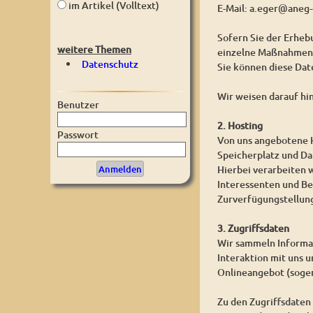
im Artikel (Volltext)
E-Mail: a.eger@aneg-
Sofern Sie der Erhe
weitere Themen
einzelne Maßnahmen w
Datenschutz
Sie können diese Dat
Wir weisen darauf hi
Benutzer
2. Hosting
Passwort
Von uns angebotene H
Speicherplatz und D
Hierbei verarbeiten 
Interessenten und Be
Zurverfügungstellung
3. Zugriffsdaten
Wir sammeln Informat
Interaktion mit uns 
Onlineangebot (sogen
Zu den Zugriffsdaten