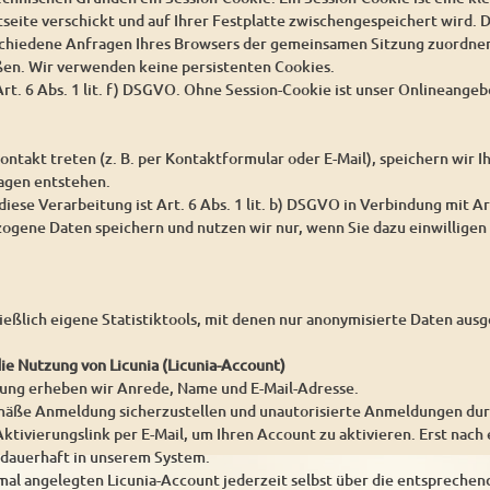
seite verschickt und auf Ihrer Festplatte zwischengespeichert wird. D
schiedene Anfragen Ihres Browsers der gemeinsamen Sitzung zuordnen
ßen. Wir verwenden keine persistenten Cookies.
rt. 6 Abs. 1 lit. f) DSGVO. Ohne Session-Cookie ist unser Onlineangeb
ontakt treten (z. B. per Kontaktformular oder E-Mail), speichern wir
ragen entstehen.
iese Verarbeitung ist Art. 6 Abs. 1 lit. b) DSGVO in Verbindung mit Ar
gene Daten speichern und nutzen wir nur, wenn Sie dazu einwilligen 
ießlich eigene Statistiktools, mit denen nur anonymisierte Daten au
die Nutzung von Licunia (Licunia-Account)
rung erheben wir Anrede, Name und E-Mail-Adresse.
ße Anmeldung sicherzustellen und unautorisierte Anmeldungen durch 
ktivierungslink per E-Mail, um Ihren Account zu aktivieren. Erst nach 
 dauerhaft in unserem System.
mal angelegten Licunia-Account jederzeit selbst über die entsprechen