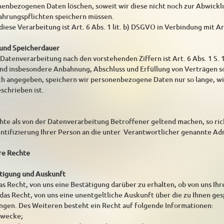
enbezogenen Daten löschen, soweit wir diese nicht noch zur Abwickl
ahrungspflichten speichern müssen.
iese Verarbeitung ist Art. 6 Abs. 1 lit. b) DSGVO in Verbindung mit Ar
 und Speicherdauer
atenverarbeitung nach den vorstehenden Ziffern ist Art. 6 Abs. 1 S. 1
nd insbesondere Anbahnung, Abschluss und Erfüllung von Verträgen 
sch angegeben, speichern wir personenbezogene Daten nur so lange, w
schrieben ist.
te als von der Datenverarbeitung Betroffener geltend machen, so rich
entifizierung Ihrer Person an die unter Verantwortlicher genannte Ad
hre Rechte
ätigung und Auskunft
as Recht, von uns eine Bestätigung darüber zu erhalten, ob von uns Ih
ie das Recht, von uns eine unentgeltliche Auskunft über die zu Ihnen 
angen. Des Weiteren besteht ein Recht auf folgende Informationen:
zwecke;