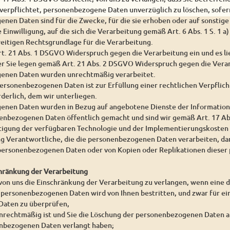
 verpflichtet, personenbezogene Daten unverzüglich zu löschen, sofern
enen Daten sind für die Zwecke, für die sie erhoben oder auf sonstig
e Einwilligung, auf die sich die Verarbeitung gemäß Art. 6 Abs. 1 S. 1 
weitigen Rechtsgrundlage für die Verarbeitung.
rt. 21 Abs. 1 DSGVO Widerspruch gegen die Verarbeitung ein und es l
er Sie legen gemäß Art. 21 Abs. 2 DSGVO Widerspruch gegen die Verar
genen Daten wurden unrechtmäßig verarbeitet.
personenbezogenen Daten ist zur Erfüllung einer rechtlichen Verpfli
derlich, dem wir unterliegen.
enen Daten wurden in Bezug auf angebotene Dienste der Information
enbezogenen Daten öffentlich gemacht und sind wir gemäß Art. 17 Abs
htigung der verfügbaren Technologie und der Implementierungskoste
g Verantwortliche, die die personenbezogenen Daten verarbeiten, dar
n personenbezogenen Daten oder von Kopien oder Replikationen diese
chränkung der Verarbeitung
 von uns die Einschränkung der Verarbeitung zu verlangen, wenn eine 
r personenbezogenen Daten wird von Ihnen bestritten, und zwar für ein
aten zu überprüfen,
unrechtmäßig ist und Sie die Löschung der personenbezogenen Daten a
nbezogenen Daten verlangt haben;