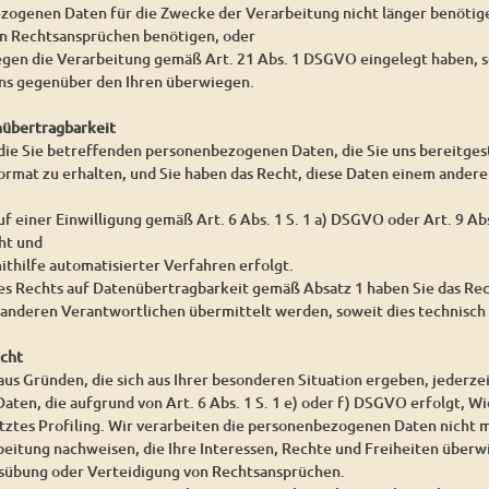
ezogenen Daten für die Zwecke der Verarbeitung nicht länger benöti
on Rechtsansprüchen benötigen, oder
egen die Verarbeitung gemäß Art. 21 Abs. 1 DSGVO eingelegt haben, s
s gegenüber den Ihren überwiegen.
nübertragbarkeit
 die Sie betreffenden personenbezogenen Daten, die Sie uns bereitgest
rmat zu erhalten, und Sie haben das Recht, diese Daten einem ander
uf einer Einwilligung gemäß Art. 6 Abs. 1 S. 1 a) DSGVO oder Art. 9 A
ht und
ithilfe automatisierter Verfahren erfolgt.
es Rechts auf Datenübertragbarkeit gemäß Absatz 1 haben Sie das Re
 anderen Verantwortlichen übermittelt werden, soweit dies technisch 
echt
aus Gründen, die sich aus Ihrer besonderen Situation ergeben, jederze
en, die aufgrund von Art. 6 Abs. 1 S. 1 e) oder f) DSGVO erfolgt, Wid
tes Profiling. Wir verarbeiten die personenbezogenen Daten nicht m
beitung nachweisen, die Ihre Interessen, Rechte und Freiheiten überw
übung oder Verteidigung von Rechtsansprüchen.