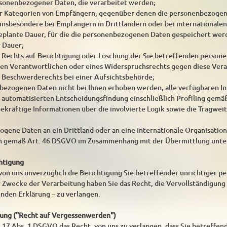
rsonenbezogener Daten, die verarbeitet werden;
er Kategorien von Empfängern, gegenüber denen die personenbezogen
insbesondere bei Empfängern in Drittländern oder bei internationalen
 geplante Dauer, für die die personenbezogenen Daten gespeichert werden
r Dauer;
s Rechts auf Berichtigung oder Löschung der Sie betreffenden perso
en Verantwortlichen oder eines Widerspruchsrechts gegen diese Vera
s Beschwerderechts bei einer Aufsichtsbehörde;
bezogenen Daten nicht bei Ihnen erhoben werden, alle verfügbaren I
r automatisierten Entscheidungsfindung einschließlich Profiling gemä
agekräftige Informationen über die involvierte Logik sowie die Tragwe
ene Daten an ein Drittland oder an eine internationale Organisation 
n gemäß Art. 46 DSGVO im Zusammenhang mit der Übermittlung unter
chtigung
 von uns unverzüglich die Berichtigung Sie betreffender unrichtiger 
 Zwecke der Verarbeitung haben Sie das Recht, die Vervollständigun
enden Erklärung – zu verlangen.
hung ("Recht auf Vergessenwerden")
 17 Abs. 1 DSGVO das Recht, von uns zu verlangen, dass Sie betreffe