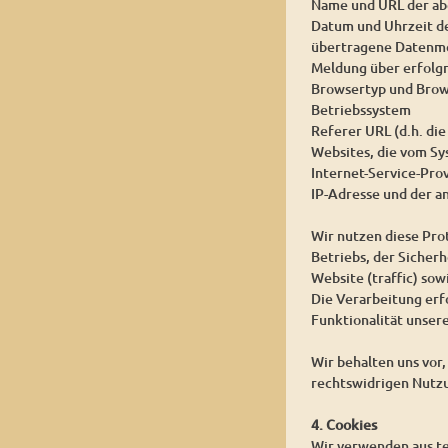
Name und URL der ab
Datum und Uhrzeit d
übertragene Datenm
Meldung über erfolg
Browsertyp und Brow
Betriebssystem
Referer URL (d.h. die
Websites, die vom S
Internet-Service-Pro
IP-Adresse und der a
Wir nutzen diese Pro
Betriebs, der Sicher
Website (traffic) so
Die Verarbeitung erfo
Funktionalität unser
Wir behalten uns vor
rechtswidrigen Nutz
4. Cookies
Wir verwenden aus te