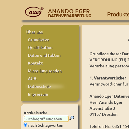
ANANDO EGER
Produkt
DATENVERARBEITUNG
Über uns
Grundsätze
Qualifikation
Grundlage dieser Dat
Daten und Fakten
VERORDNUNG (EU) 20
Kontakt
Verarbeitung person
Mitteilung senden
1. Verantwortlicher
AGB
Verantwortlicher für
Datenschutz
Impressum
Anando Eger Datenve
Herr Anando Eger
Alsenstraße 3
Artikelsuche
01157 Dresden
nach Schlagworten
Telefon-Nr.: 0351 45