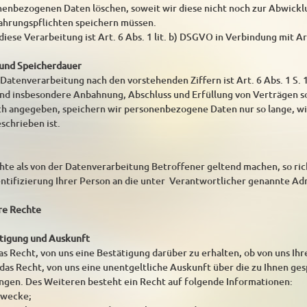
enbezogenen Daten löschen, soweit wir diese nicht noch zur Abwickl
ahrungspflichten speichern müssen.
iese Verarbeitung ist Art. 6 Abs. 1 lit. b) DSGVO in Verbindung mit Ar
 und Speicherdauer
atenverarbeitung nach den vorstehenden Ziffern ist Art. 6 Abs. 1 S. 1
nd insbesondere Anbahnung, Abschluss und Erfüllung von Verträgen 
sch angegeben, speichern wir personenbezogene Daten nur so lange, w
schrieben ist.
te als von der Datenverarbeitung Betroffener geltend machen, so rich
entifizierung Ihrer Person an die unter Verantwortlicher genannte Ad
hre Rechte
ätigung und Auskunft
as Recht, von uns eine Bestätigung darüber zu erhalten, ob von uns Ih
ie das Recht, von uns eine unentgeltliche Auskunft über die zu Ihnen 
angen. Des Weiteren besteht ein Recht auf folgende Informationen:
zwecke;