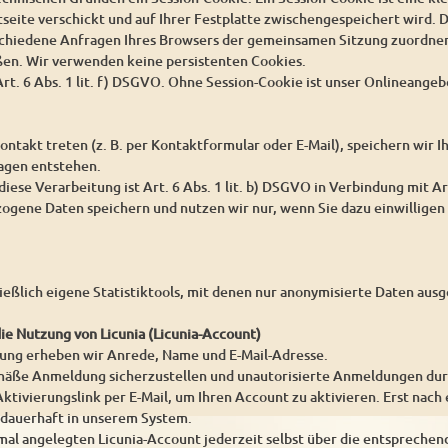
seite verschickt und auf Ihrer Festplatte zwischengespeichert wird. D
schiedene Anfragen Ihres Browsers der gemeinsamen Sitzung zuordnen
ßen. Wir verwenden keine persistenten Cookies.
rt. 6 Abs. 1 lit. f) DSGVO. Ohne Session-Cookie ist unser Onlineangeb
ontakt treten (z. B. per Kontaktformular oder E-Mail), speichern wir
ragen entstehen.
iese Verarbeitung ist Art. 6 Abs. 1 lit. b) DSGVO in Verbindung mit Ar
gene Daten speichern und nutzen wir nur, wenn Sie dazu einwilligen 
ießlich eigene Statistiktools, mit denen nur anonymisierte Daten au
die Nutzung von Licunia (Licunia-Account)
rung erheben wir Anrede, Name und E-Mail-Adresse.
ße Anmeldung sicherzustellen und unautorisierte Anmeldungen durch 
ktivierungslink per E-Mail, um Ihren Account zu aktivieren. Erst nach 
 dauerhaft in unserem System.
mal angelegten Licunia-Account jederzeit selbst über die entsprechen