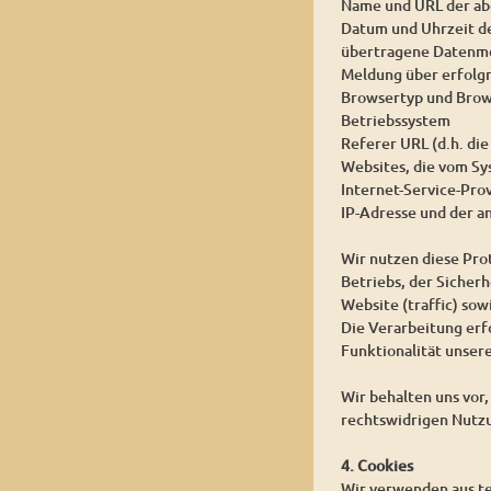
Name und URL der ab
Datum und Uhrzeit d
übertragene Datenm
Meldung über erfolg
Browsertyp und Brow
Betriebssystem
Referer URL (d.h. die
Websites, die vom S
Internet-Service-Pro
IP-Adresse und der a
Wir nutzen diese Pro
Betriebs, der Sicher
Website (traffic) so
Die Verarbeitung erfo
Funktionalität unser
Wir behalten uns vor
rechtswidrigen Nutz
4. Cookies
Wir verwenden aus te