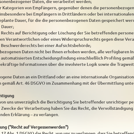
rsonenbezogener Daten, die verarbeitet werden;
er Kategorien von Empfängern, gegenüber denen die personenbezogen
insbesondere bei Empfängern in Drittländern oder bei internationalen
 geplante Dauer, für die die personenbezogenen Daten gespeichert werden
r Dauer;
s Rechts auf Berichtigung oder Löschung der Sie betreffenden perso
en Verantwortlichen oder eines Widerspruchsrechts gegen diese Vera
s Beschwerderechts bei einer Aufsichtsbehörde;
bezogenen Daten nicht bei Ihnen erhoben werden, alle verfügbaren I
r automatisierten Entscheidungsfindung einschließlich Profiling gemä
agekräftige Informationen über die involvierte Logik sowie die Tragwe
ene Daten an ein Drittland oder an eine internationale Organisation 
n gemäß Art. 46 DSGVO im Zusammenhang mit der Übermittlung unter
chtigung
 von uns unverzüglich die Berichtigung Sie betreffender unrichtiger 
 Zwecke der Verarbeitung haben Sie das Recht, die Vervollständigun
enden Erklärung – zu verlangen.
hung ("Recht auf Vergessenwerden")
 17 Abs. 1 DSGVO das Recht, von uns zu verlangen, dass Sie betreffe