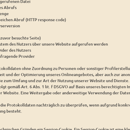
gerufenen Datei
es Abrufs
enge
reichen Abruf (HTTP response code)
serversion
 zuvor besuchte Seite)
ystem des Nutzers über unsere Website aufgerufen werden
vider des Nutzers
nfragende Provider
tokolldaten ohne Zuordnung zu Personen oder sonstiger Profilerstell
heit und der Optimierung unseres Onlineangebotes, aber auch zur ano
wie zum Umfang und zur Art der Nutzung unserer Website und Dienste.
lgt gemäß Art. 6 Abs. 1 lit. f DSGVO auf Basis unseres berechtigten I
er Website. Eine Weitergabe oder anderweitige Verwendung der Daten 
, die Protokolldaten nachträglich zu überprüfen, wenn aufgrund konk
ung besteht.
chnischen Gründen ein Session-Cookie. Ein Session-Cookie ist eine kle