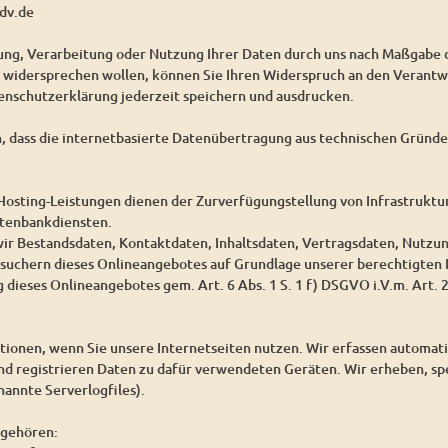
dv.de
bung, Verarbeitung oder Nutzung Ihrer Daten durch uns nach Maßgabe
idersprechen wollen, können Sie Ihren Widerspruch an den Verantwo
enschutzerklärung jederzeit speichern und ausdrucken.
n, dass die internetbasierte Datenübertragung aus technischen Gründen
osting-Leistungen dienen der Zurverfügungstellung von Infrastruktur
atenbankdiensten.
wir Bestandsdaten, Kontaktdaten, Inhaltsdaten, Vertragsdaten, Nutz
suchern dieses Onlineangebotes auf Grundlage unserer berechtigten I
 dieses Onlineangebotes gem. Art. 6 Abs. 1 S. 1 f) DSGVO i.V.m. Art.
ionen, wenn Sie unsere Internetseiten nutzen. Wir erfassen automat
und registrieren Daten zu dafür verwendeten Geräten. Wir erheben, sp
annte Serverlogfiles).
 gehören: