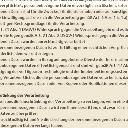
 verpflichtet, personenbezogene Daten unverzüglich zu löschen, sofern
enen Daten sind für die Zwecke, für die sie erhoben oder auf sonstig
e Einwilligung, auf die sich die Verarbeitung gemäß Art. 6 Abs. 1 S. 1 
weitigen Rechtsgrundlage für die Verarbeitung.
rt. 21 Abs. 1 DSGVO Widerspruch gegen die Verarbeitung ein und es l
er Sie legen gemäß Art. 21 Abs. 2 DSGVO Widerspruch gegen die Verar
genen Daten wurden unrechtmäßig verarbeitet.
personenbezogenen Daten ist zur Erfüllung einer rechtlichen Verpfli
derlich, dem wir unterliegen.
enen Daten wurden in Bezug auf angebotene Dienste der Information
enbezogenen Daten öffentlich gemacht und sind wir gemäß Art. 17 Abs
htigung der verfügbaren Technologie und der Implementierungskoste
g Verantwortliche, die die personenbezogenen Daten verarbeiten, dar
n personenbezogenen Daten oder von Kopien oder Replikationen diese
chränkung der Verarbeitung
 von uns die Einschränkung der Verarbeitung zu verlangen, wenn eine 
r personenbezogenen Daten wird von Ihnen bestritten, und zwar für ein
aten zu überprüfen,
unrechtmäßig ist und Sie die Löschung der personenbezogenen Daten a
nbezogenen Daten verlangt haben;