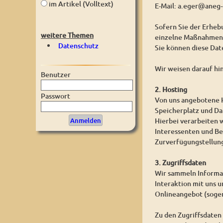
im Artikel (Volltext)
E-Mail: a.eger@aneg-
Sofern Sie der Erhe
weitere Themen
einzelne Maßnahmen w
Datenschutz
Sie können diese Dat
Wir weisen darauf hi
Benutzer
2. Hosting
Passwort
Von uns angebotene H
Speicherplatz und D
Hierbei verarbeiten 
Interessenten und Be
Zurverfügungstellung
3. Zugriffsdaten
Wir sammeln Informat
Interaktion mit uns 
Onlineangebot (sogen
Zu den Zugriffsdaten