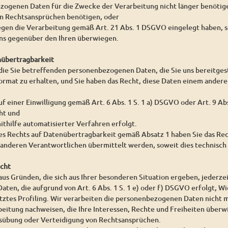
ezogenen Daten für die Zwecke der Verarbeitung nicht länger benöti
on Rechtsansprüchen benötigen, oder
egen die Verarbeitung gemäß Art. 21 Abs. 1 DSGVO eingelegt haben, s
s gegenüber den Ihren überwiegen.
nübertragbarkeit
 die Sie betreffenden personenbezogenen Daten, die Sie uns bereitgest
rmat zu erhalten, und Sie haben das Recht, diese Daten einem ander
uf einer Einwilligung gemäß Art. 6 Abs. 1 S. 1 a) DSGVO oder Art. 9 A
ht und
ithilfe automatisierter Verfahren erfolgt.
es Rechts auf Datenübertragbarkeit gemäß Absatz 1 haben Sie das Re
 anderen Verantwortlichen übermittelt werden, soweit dies technisch 
echt
aus Gründen, die sich aus Ihrer besonderen Situation ergeben, jederze
en, die aufgrund von Art. 6 Abs. 1 S. 1 e) oder f) DSGVO erfolgt, Wid
tes Profiling. Wir verarbeiten die personenbezogenen Daten nicht m
beitung nachweisen, die Ihre Interessen, Rechte und Freiheiten überw
übung oder Verteidigung von Rechtsansprüchen.