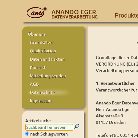
ANANDO EGER
Produkt
DATENVERARBEITUNG
Über uns
Grundsätze
Qualifikation
Grundlage dieser Dat
Daten und Fakten
VERORDNUNG (EU) 20
Kontakt
Verarbeitung person
Mitteilung senden
1. Verantwortlicher
AGB
Verantwortlicher für
Datenschutz
Impressum
Anando Eger Datenve
Herr Anando Eger
Alsenstraße 3
Artikelsuche
01157 Dresden
nach Schlagworten
Telefon-Nr.: 0351 45