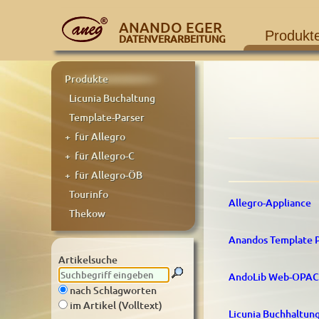
ANANDO EGER
Produkt
DATENVERARBEITUNG
Produkte
Licunia Buchaltung
Template-Parser
+ für Allegro
+ für Allegro-C
+ für Allegro-ÖB
Tourinfo
Allegro-Appliance
Thekow
Anandos Template P
Artikelsuche
AndoLib Web-OPAC 
nach Schlagworten
im Artikel (Volltext)
Licunia Buchhaltun