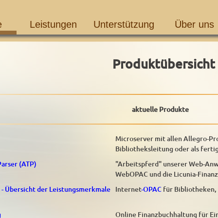
e
Leistungen
Unterstützung
Über uns
Produktübersicht
aktuelle Produkte
Microserver mit allen Allegro-P
Bibliotheksleitung oder als ferti
arser (ATP)
"Arbeitspferd" unserer Web-Anw
WebOPAC und die Licunia-Finan
- Übersicht der Leistungsmerkmale
Internet
-OPAC
für Bibliotheken,
g
Online Finanzbuchhaltung für E