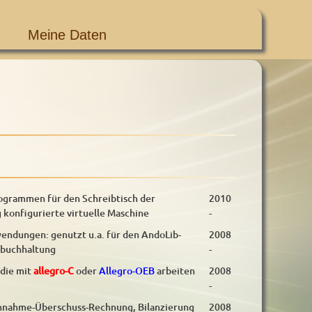
Meine Daten
rogrammen für den Schreibtisch der
2010
g konfigurierte virtuelle Maschine
-
endungen: genutzt u.a. für den AndoLib-
2008
zbuchhaltung
-
 die mit
allegro-C
oder
Allegro-OEB
arbeiten
2008
-
innahme-Überschuss-Rechnung, Bilanzierung
2008