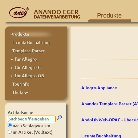
ANANDO EGER
Produkte
DATENVERARBEITUNG
Produkte
Licunia Buchaltung
Template-Parser
+ für Allegro
+ für Allegro-C
+ für Allegro-ÖB
Tourinfo
Allegro-Appliance
Thekow
Anandos Template Parser (A
Artikelsuche
AndoLib Web-OPAC - Übersi
nach Schlagworten
im Artikel (Volltext)
Licunia Buchhaltung