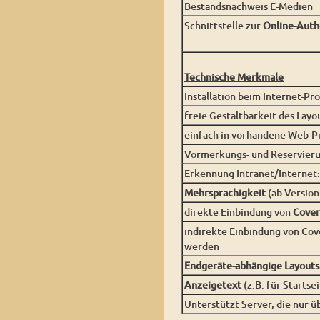
Bestandsnachweis E-Medien
Schnittstelle zur
Online-Auth
Technische Merkmale
Installation beim Internet-Pr
freie Gestaltbarkeit des Lay
einfach in vorhandene Web-P
Vormerkungs- und Reservieru
Erkennung Intranet/Internet:
Mehrsprachigkeit
(ab Versio
direkte Einbindung von
Cover
indirekte Einbindung von Co
werden
Endgeräte-abhängige Layouts
Anzeigetext
(z.B. für Startse
Unterstützt Server, die nur ü