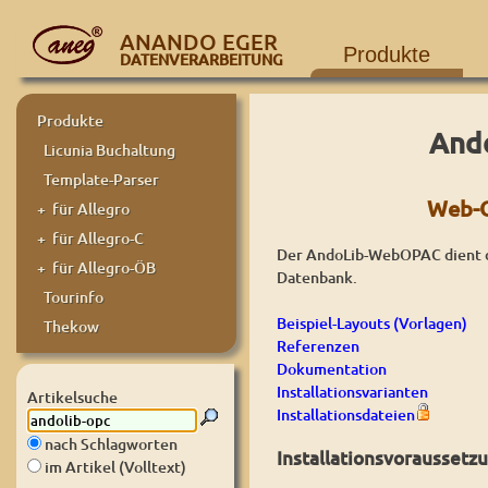
ANANDO EGER
Produkte
DATENVERARBEITUNG
Produkte
Ando
Licunia Buchaltung
Template-Parser
Web-O
+ für Allegro
+ für Allegro-C
Der AndoLib-WebOPAC dient de
+ für Allegro-ÖB
Datenbank.
Tourinfo
Beispiel-Layouts (Vorlagen)
Thekow
Referenzen
Dokumentation
Installationsvarianten
Artikelsuche
Installationsdateien
nach Schlagworten
Installationsvoraussetz
im Artikel (Volltext)