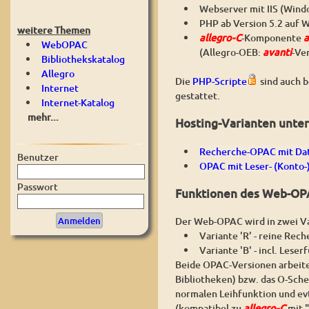
Webserver mit IIS (Windo
PHP ab Version 5.2 auf W
weitere Themen
allegro-C
-Komponente
a
WebOPAC
(Allegro-OEB:
avanti
-Ve
Bibliothekskatalog
Allegro
Die
PHP-Scripte
sind auch b
Internet
gestattet.
Internet-Katalog
mehr...
Hosting-Varianten unte
Recherche-OPAC mit Da
Benutzer
OPAC mit Leser- (Konto-
Passwort
Funktionen des Web-OP
Der Web-OPAC wird in zwei V
Variante 'R' - reine Re
Variante 'B' - incl. Lese
Beide OPAC-Versionen arbeite
Bibliotheken) bzw. das O-Sch
normalen Leihfunktion und ev
(kompatibel zu
allegro-C
mit "