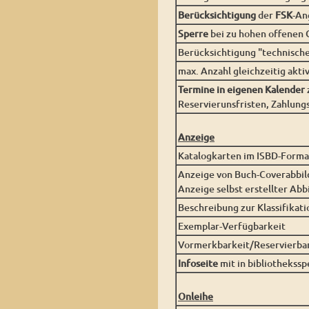
Berücksichtigung
der
FSK
-An
Sperre
bei zu hohen offenen
Berücksichtigung "technische
max. Anzahl gleichzeitig akti
Termine in eigenen Kalender
Reservierunsfristen, Zahlungs
Anzeige
Katalogkarten im ISBD-Forma
Anzeige von Buch-Coverabbil
Anzeige selbst erstellter Ab
Beschreibung zur Klassifikati
Exemplar-Verfügbarkeit
Vormerkbarkeit/Reservierba
Infoseite
mit in bibliothekss
Onleihe