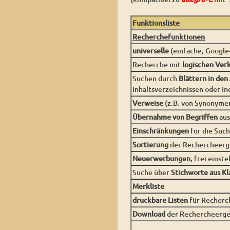
Funktionsliste
Recherchefunktionen
universelle
(einfache, Google
Recherche mit
logischen Ve
Suchen durch
Blättern in den
Inhaltsverzeichnissen oder In
Verweise
(z.B. von Synonyme
Übernahme von Begriffen
aus
Einschränkungen
für die Suc
Sortierung
der Rechercheergeb
Neuerwerbungen
, frei einst
Suche über
Stichworte aus Kl
Merkliste
druckbare Listen
für Recherc
Download
der Rechercheerge