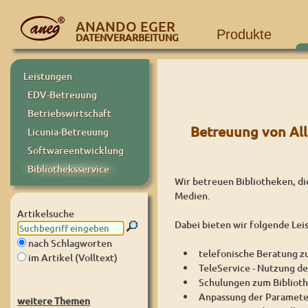
ANANDO EGER
Produkte
DATENVERARBEITUNG
Leistungen
EDV-Betreuung
Betriebswirtschaft
Betreuung von All
Licunia-Betreuung
Softwareentwicklung
Bibliotheksservice
Wir betreuen Bibliotheken, di
Medien.
Artikelsuche
Dabei bieten wir folgende Lei
nach Schlagworten
telefonische Beratung z
im Artikel (Volltext)
TeleService - Nutzung d
Schulungen zum Biblio
Anpassung der Paramete
weitere Themen