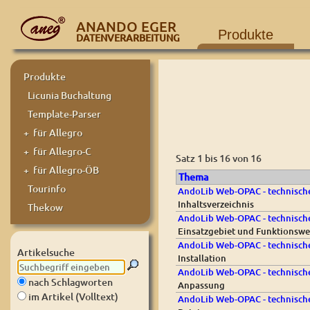
ANANDO EGER
Produkte
DATENVERARBEITUNG
Produkte
Licunia Buchaltung
Template-Parser
+ für Allegro
+ für Allegro-C
Satz 1 bis 16 von 16
+ für Allegro-ÖB
Thema
Tourinfo
AndoLib Web-OPAC - technische
Inhaltsverzeichnis
Thekow
AndoLib Web-OPAC - technische
Einsatzgebiet und Funktionswe
AndoLib Web-OPAC - technische
Artikelsuche
Installation
AndoLib Web-OPAC - technische
nach Schlagworten
Anpassung
im Artikel (Volltext)
AndoLib Web-OPAC - technische