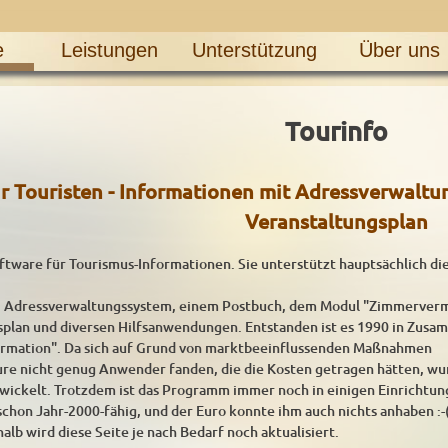
e
Leistungen
Unterstützung
Über uns
Tourinfo
 Touristen - Informationen mit Adressverwaltu
Veranstaltungsplan
oftware für Tourismus-Informationen. Sie unterstützt hauptsächlich die
m, Adressverwaltungssystem, einem Postbuch, dem Modul "Zimmerverm
plan und diversen Hilfsanwendungen. Entstanden ist es 1990 in Zusa
formation". Da sich auf Grund von marktbeeinflussenden Maßnahmen
ure nicht genug Anwender fanden, die die Kosten getragen hätten, wu
ickelt. Trotzdem ist das Programm immer noch in einigen Einrichtun
schon Jahr-2000-fähig, und der Euro konnte ihm auch nichts anhaben :-(
alb wird diese Seite je nach Bedarf noch aktualisiert.