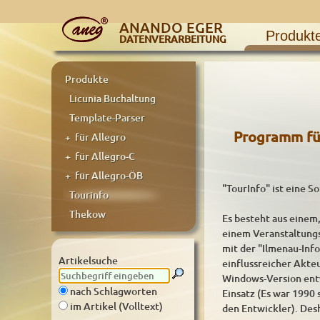
ANANDO EGER
Produkt
DATENVERARBEITUNG
Produkte
Licunia Buchaltung
Template-Parser
Programm für
+ für Allegro
+ für Allegro-C
+ für Allegro-ÖB
"TourInfo" ist eine S
Tourinfo
Thekow
Es besteht aus eine
einem Veranstaltungs
mit der "Ilmenau-In
Artikelsuche
einflussreicher Akte
Windows-Version entw
nach Schlagworten
Einsatz (Es war 1990 
im Artikel (Volltext)
den Entwickler). Desh