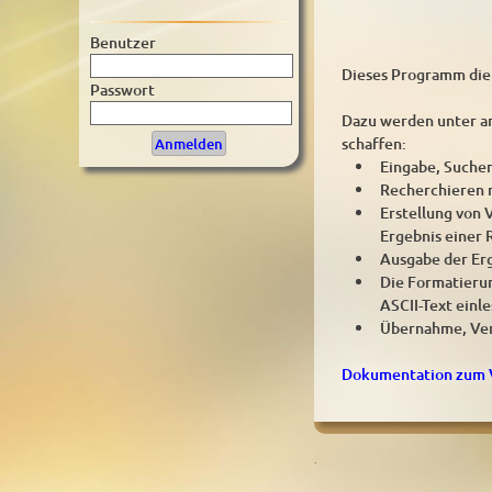
Benutzer
Dieses Programm dien
Passwort
Dazu werden unter an
schaffen:
Eingabe, Suche
Recherchieren n
Erstellung von 
Ergebnis einer 
Ausgabe der Erg
Die Formatieru
ASCII-Text einl
Übernahme, Ver
Dokumentation zum V
.