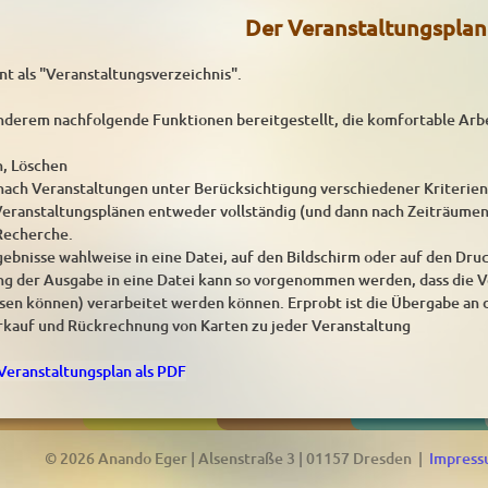
Der Veranstaltungsplan
t als "Veranstaltungsverzeichnis".
derem nachfolgende Funktionen bereitgestellt, die komfortable Arb
n, Löschen
ach Veranstaltungen unter Berücksichtigung verschiedener Kriterien
Veranstaltungsplänen entweder vollständig (und dann nach Zeiträumen so
Recherche.
ebnisse wahlweise in eine Datei, auf den Bildschirm oder auf den Druc
ng der Ausgabe in eine Datei kann so vorgenommen werden, dass die 
esen können) verarbeitet werden können. Erprobt ist die Übergabe an 
kauf und Rückrechnung von Karten zu jeder Veranstaltung
eranstaltungsplan als PDF
© 2026 Anando Eger | Alsenstraße 3 | 01157 Dresden |
Impres