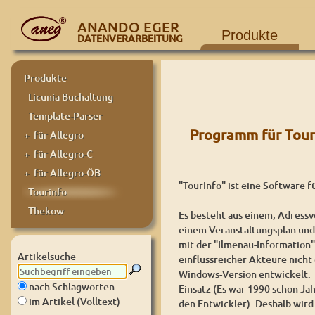
ANANDO EGER
Produkte
DATENVERARBEITUNG
Produkte
Licunia Buchaltung
Template-Parser
Programm für Tour
+ für Allegro
+ für Allegro-C
+ für Allegro-ÖB
"TourInfo" ist eine Software f
Tourinfo
Thekow
Es besteht aus einem, Adress
einem Veranstaltungsplan und
mit der "Ilmenau-Information
Artikelsuche
einflussreicher Akteure nich
Windows-Version entwickelt. 
nach Schlagworten
Einsatz (Es war 1990 schon Jah
im Artikel (Volltext)
den Entwickler). Deshalb wird 