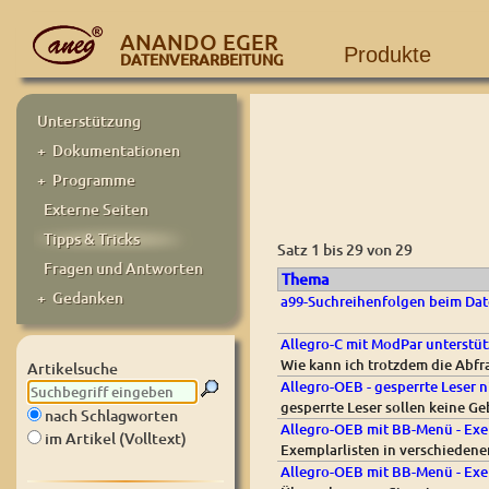
ANANDO EGER
Produkte
DATENVERARBEITUNG
Unterstützung
+ Dokumentationen
+ Programme
Externe Seiten
Tipps & Tricks
Satz 1 bis 29 von 29
Fragen und Antworten
Thema
+ Gedanken
a99-Suchreihenfolgen beim Dat
Allegro-C mit ModPar unterstüt
Wie kann ich trotzdem die Abfr
Artikelsuche
Allegro-OEB - gesperrte Leser 
gesperrte Leser sollen keine 
nach Schlagworten
Allegro-OEB mit BB-Menü - Exem
im Artikel (Volltext)
Exemplarlisten in verschiedene
Allegro-OEB mit BB-Menü - Exe