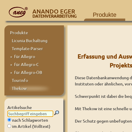
ANANDO EGER
Produkte
DATENVERARBEITUNG
Produkte
Licunia Buchaltung
Template-Parser
Erfassung und Ausw
+ für Allegro
Projekt
+ für Allegro-C
+ für Allegro-ÖB
Diese Datenbankanwendung di
Tourinfo
Instituten oder ähnlichen, vo
Thekow
Schwerpunkt ist dabei die beq
Artikelsuche
Mit Thekow ist eine schnelle
nach Schlagworten
Der Schutz gegen unbefugten Z
im Artikel (Volltext)