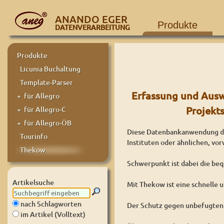
ANANDO EGER
Produkte
DATENVERARBEITUNG
Produkte
Licunia Buchaltung
Template-Parser
Erfassung und Ausw
+ für Allegro
Projekt
+ für Allegro-C
+ für Allegro-ÖB
Diese Datenbankanwendung di
Tourinfo
Instituten oder ähnlichen, vo
Thekow
Schwerpunkt ist dabei die beq
Artikelsuche
Mit Thekow ist eine schnelle
nach Schlagworten
Der Schutz gegen unbefugten Z
im Artikel (Volltext)