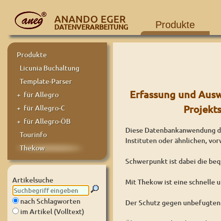
ANANDO EGER
Produkte
DATENVERARBEITUNG
Produkte
Licunia Buchaltung
Template-Parser
Erfassung und Ausw
+ für Allegro
Projekt
+ für Allegro-C
+ für Allegro-ÖB
Diese Datenbankanwendung di
Tourinfo
Instituten oder ähnlichen, vo
Thekow
Schwerpunkt ist dabei die beq
Artikelsuche
Mit Thekow ist eine schnelle
nach Schlagworten
Der Schutz gegen unbefugten Z
im Artikel (Volltext)