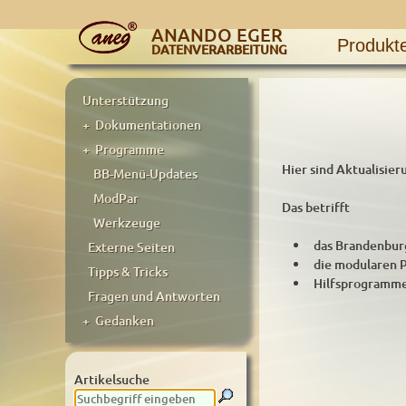
ANANDO EGER
Produkt
DATENVERARBEITUNG
Unterstützung
+ Dokumentationen
+ Programme
Hier sind Aktualisi
BB-Menü-Updates
ModPar
Das betrifft
Werkzeuge
das Brandenbur
Externe Seiten
die modularen 
Tipps & Tricks
Hilfsprogramme
Fragen und Antworten
+ Gedanken
Artikelsuche