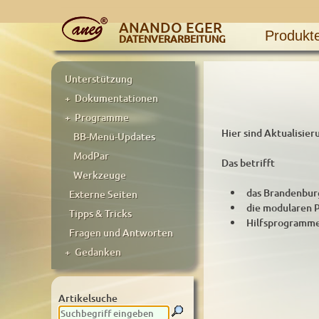
ANANDO EGER
Produkt
DATENVERARBEITUNG
Unterstützung
+ Dokumentationen
+ Programme
Hier sind Aktualisi
BB-Menü-Updates
ModPar
Das betrifft
Werkzeuge
das Brandenbur
Externe Seiten
die modularen 
Tipps & Tricks
Hilfsprogramme
Fragen und Antworten
+ Gedanken
Artikelsuche