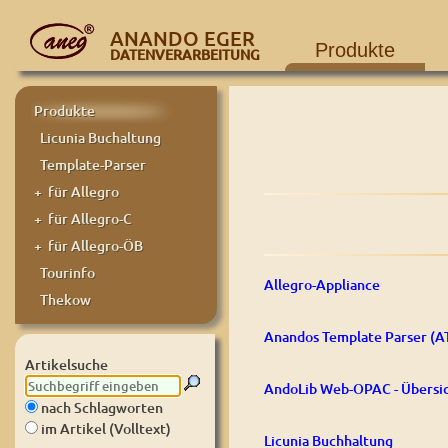
ANANDO EGER
Produkte
DATENVERARBEITUNG
Produkte
Licunia Buchaltung
Template-Parser
+ für Allegro
+ für Allegro-C
+ für Allegro-ÖB
Tourinfo
Allegro-Appliance
Thekow
Anandos Template Parser (A
Artikelsuche
AndoLib Web-OPAC - Übersi
nach Schlagworten
im Artikel (Volltext)
Licunia Buchhaltung