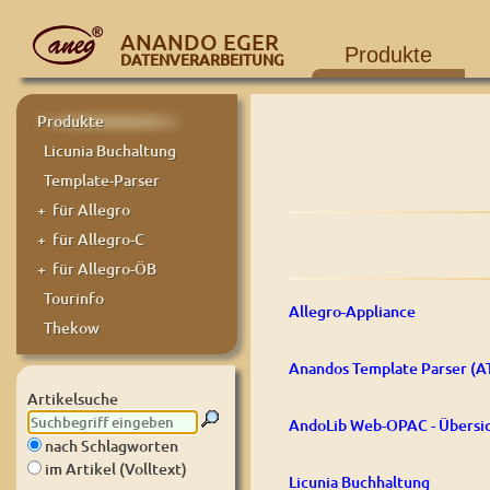
ANANDO EGER
Produkte
DATENVERARBEITUNG
Produkte
Licunia Buchaltung
Template-Parser
+ für Allegro
+ für Allegro-C
+ für Allegro-ÖB
Tourinfo
Allegro-Appliance
Thekow
Anandos Template Parser (A
Artikelsuche
AndoLib Web-OPAC - Übersi
nach Schlagworten
im Artikel (Volltext)
Licunia Buchhaltung