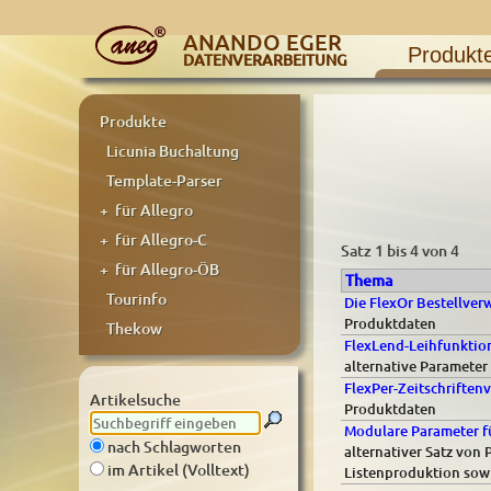
ANANDO EGER
Produkt
DATENVERARBEITUNG
Produkte
Licunia Buchaltung
Template-Parser
+ für Allegro
+ für Allegro-C
Satz 1 bis 4 von 4
+ für Allegro-ÖB
Thema
Tourinfo
Die FlexOr Bestellver
Produktdaten
Thekow
FlexLend-Leihfunktion
alternative Parameter
FlexPer-Zeitschriften
Artikelsuche
Produktdaten
Modulare Parameter fü
nach Schlagworten
alternativer Satz von 
im Artikel (Volltext)
Listenproduktion sowi