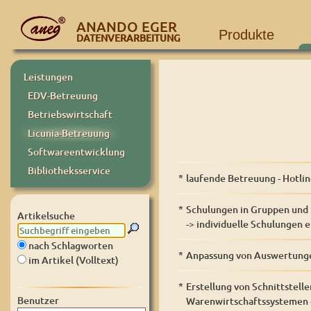
ANANDO EGER
Produkte
DATENVERARBEITUNG
Leistungen
EDV-Betreuung
Betriebswirtschaft
Licunia-Betreuung
Softwareentwicklung
Bibliotheksservice
*
laufende Betreuung - Hotli
*
Schulungen in Gruppen und i
Artikelsuche
-> individuelle Schulungen
nach Schlagworten
*
Anpassung von Auswertunge
im Artikel (Volltext)
*
Erstellung von Schnittstel
Benutzer
Warenwirtschaftssystemen 