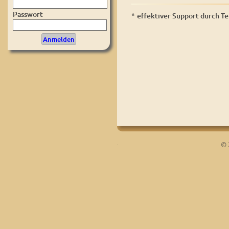
Passwort
*
effektiver Support durch T
.
© 