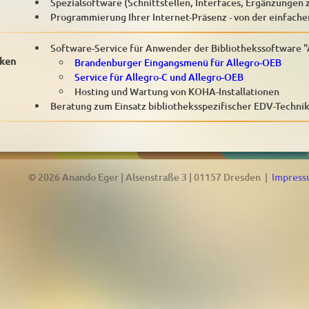
Spezialsoftware (Schnittstellen, Interfaces, Ergänzungen
Programmierung Ihrer Internet-Präsenz - von der einfac
Software-Service für Anwender der Bibliothekssoftware "
eken
Brandenburger Eingangsmenü für Allegro-OEB
Service für Allegro-C und Allegro-OEB
Hosting und Wartung von KOHA-Installationen
Beratung zum Einsatz bibliotheksspezifischer EDV-Techni
© 2026 Anando Eger | Alsenstraße 3 | 01157 Dresden |
Impres