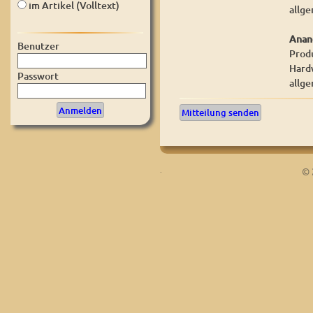
im Artikel (Volltext)
allge
Anan
Benutzer
Prod
Hard
Passwort
allge
Mitteilung senden
.
© 