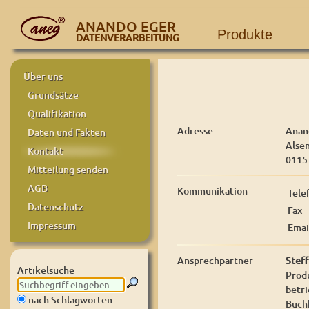
ANANDO EGER
Produkte
DATENVERARBEITUNG
Über uns
Grundsätze
Qualifikation
Adresse
Anan
Daten und Fakten
Alse
Kontakt
0115
Mitteilung senden
AGB
Kommunikation
Tele
Datenschutz
Fax
Impressum
Emai
Ansprechpartner
Steff
Artikelsuche
Produ
betri
nach Schlagworten
Buch