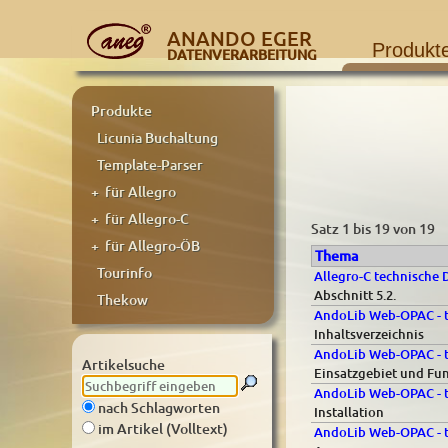
ANANDO EGER
Produkt
DATENVERARBEITUNG
Produkte
Licunia Buchaltung
Template-Parser
+ für Allegro
+ für Allegro-C
Satz 1 bis 19 von 19
+ für Allegro-ÖB
Thema
Tourinfo
Allegro-C technische 
Abschnitt 5.2.
Thekow
AndoLib Web-OPAC - t
Inhaltsverzeichnis
AndoLib Web-OPAC - t
Artikelsuche
Einsatzgebiet und Fu
AndoLib Web-OPAC - t
nach Schlagworten
Installation
im Artikel (Volltext)
AndoLib Web-OPAC - t