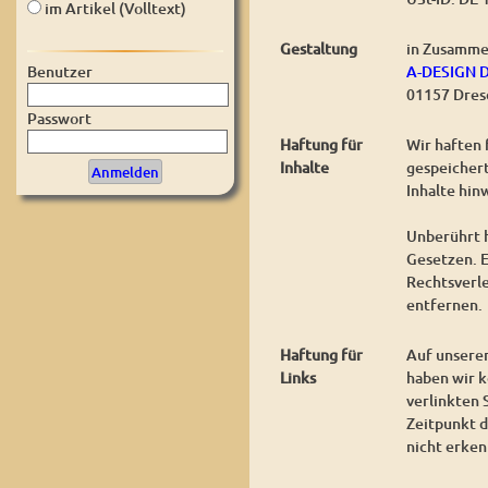
im Artikel (Volltext)
Gestaltung
in Zusamme
A-DESIGN 
Benutzer
01157 Dres
Passwort
Haftung für
Wir haften 
Inhalte
gespeichert
Inhalte hin
Unberührt h
Gesetzen. E
Rechtsverl
entfernen.
Haftung für
Auf unserer
Links
haben wir k
verlinkten 
Zeitpunkt d
nicht erken