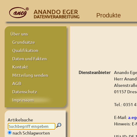
ANANDO EGER
Produkte
DATENVERARBEITUNG
Über uns
Grundsätze
Qualifikation
Daten und Fakten
Kontakt
Diensteanbieter
Anando Ege
Mitteilung senden
Herr Anand
AGB
Alsenstraß
01157 Dres
Datenschutz
Impressum
Tel.: 0351 
E-Mail:
a.e
Artikelsuche
Hinweis: E-
nach Schlagworten
USt-ID: DE 