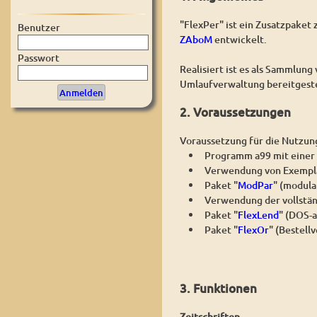
"FlexPer" ist ein Zusatzpaket
Benutzer
ZAboM
entwickelt.
Passwort
Realisiert ist es als Sammlun
Umlaufverwaltung bereitgeste
2. Voraussetzungen
Voraussetzung für die Nutzung
Programm a99 mit einer
Verwendung von Exempla
Paket "
ModPar
" (modula
Verwendung der vollstän
Paket "
FlexLend
" (DOS-
Paket "
FlexOr
" (Bestel
3. Funktionen
Zeitschriften