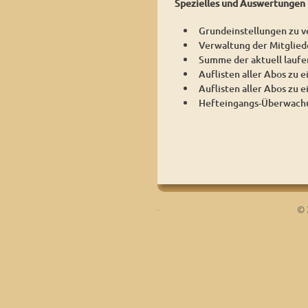
Spezielles
und Auswertungen
Grundeinstellungen zu 
Verwaltung der Mitgliede
Summe der aktuell lauf
Auflisten aller Abos zu 
Auflisten aller Abos zu 
Hefteingangs-Überwach
.
© 