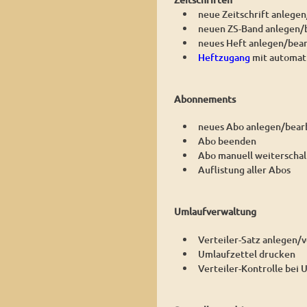
neue Zeitschrift anlege
neuen ZS-Band anlegen/
neues Heft anlegen/bea
Heftzugang
mit automati
Abonnements
neues Abo anlegen/bear
Abo beenden
Abo manuell weiterschal
Auflistung aller Abos
Umlaufverwaltung
Verteiler-Satz anlegen/v
Umlaufzettel drucken
Verteiler-Kontrolle bei 