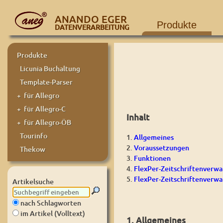
ANANDO EGER
Produkte
DATENVERARBEITUNG
Produkte
Licunia Buchaltung
Template-Parser
+ für Allegro
+ für Allegro-C
Inhalt
+ für Allegro-ÖB
Tourinfo
1.
Allgemeines
2.
Voraussetzungen
Thekow
3.
Funktionen
4.
FlexPer-Zeitschriftenverwa
5.
FlexPer-Zeitschriftenverwa
Artikelsuche
nach Schlagworten
im Artikel (Volltext)
1. Allgemeines