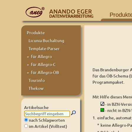
ANANDO EGER
Produkt
DATENVERARBEITUNG
Produkte
Licunia Buchaltung
Template-Parser
+ für Allegro
+ für Allegro-C
Das Brandenburger Al
+ für Allegro-ÖB
für das ÖB-Schema (
Tourinfo
Programmpaket.
Thekow
Mit Hilfe dieses Men
- in BZN-Versi
Artikelsuche
- nicht in BZN
1.
einfache, automati
nach Schlagworten
*
keine Allegro-P
im Artikel (Volltext)