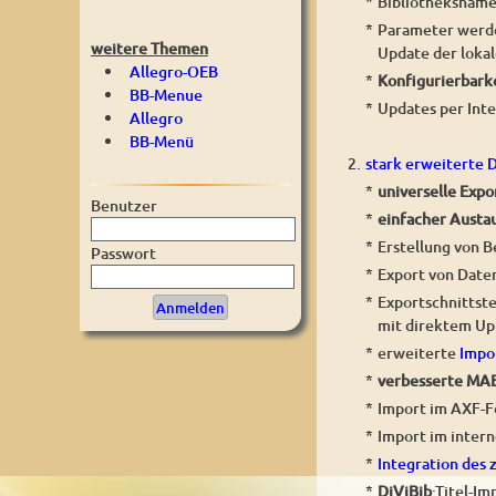
*
Bibliotheksname
*
Parameter werde
weitere Themen
Update der loka
Allegro-OEB
*
Konfigurierbark
BB-Menue
*
Updates per Inte
Allegro
BB-Menü
2.
stark erweiterte 
*
universelle Exp
Benutzer
*
einfacher Austa
*
Erstellung von B
Passwort
*
Export von Date
*
Exportschnittst
mit direktem Up
*
erweiterte
Impo
*
verbesserte MA
*
Import im AXF-F
*
Import im intern
*
Integration des 
*
DiViBib
:Titel-I