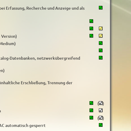
bei Erfassung, Recherche und Anzeige und als
e Version)
 Medium)
atalog-Datenbanken, netzwerkübergreifend
en)
 inhaltliche Erschließung, Trennung der
(
)
n
(
)
AC automatisch gesperrt