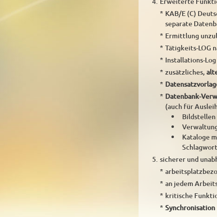
4.
Erweiterte Funkt
*
KAB/E (C) Deutsc
separate Datenb
*
Ermittlung unzu
*
Tätigkeits-LOG n
*
Installations-Lo
*
zusätzliches,
alt
*
Datensatzvorlag
*
Datenbank-Verw
(auch für Auslei
Bildstelle
Verwaltung
Kataloge mi
Schlagwort
5.
sicherer und una
*
arbeitsplatzbez
*
an jedem Arbeit
*
kritische Funkti
*
Synchronisation