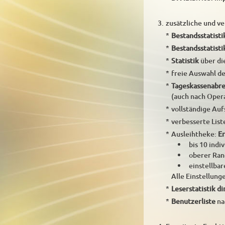
3.
zusätzliche und ve
*
Bestandsstatisti
*
Bestandsstatisti
*
Statistik
über di
*
freie Auswahl de
*
Tageskassenabr
(auch nach Oper
*
vollständige Au
*
verbesserte List
*
Ausleihtheke:
Er
bis 10 indi
oberer Ran
einstellba
Alle Einstellun
*
Leserstatistik di
*
Benutzerliste
na