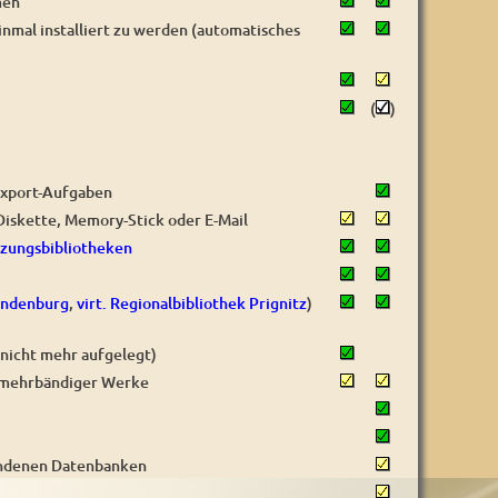
men
mal installiert zu werden (automatisches
(
)
export-Aufgaben
iskette, Memory-Stick oder E-Mail
nzungsbibliotheken
ndenburg
,
virt. Regionalbibliothek Prignitz
)
 nicht mehr aufgelegt)
 mehrbändiger Werke
andenen Datenbanken