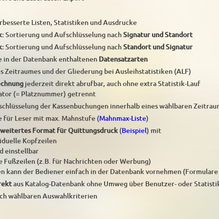
rbesserte Listen, Statistiken und Ausdrucke
k:
Sortierung und Aufschlüsselung nach
Signatur und Standort
k:
Sortierung und Aufschlüsselung nach
Standort und Signatur
e in der Datenbank enthaltenen
Datensatzarten
s Zeitraumes und der Gliederung bei Ausleihstatistiken (ALF)
echnung
jederzeit direkt abrufbar, auch ohne extra Statistik-Lauf
ator (= Platznummer) getrennt
fschlüsselung der Kassenbuchungen innerhalb eines wählbaren Zeitrau
e für Leser mit max. Mahnstufe (
Mahnmax-Liste
)
weitertes Format für Quittungsdruck
(
Beispiel
) mit
viduelle Kopfzeilen
d einstellbar
re Fußzeilen (z.B. für Nachrichten oder Werbung)
gen kann der Bediener einfach in der Datenbank vornehmen (Formulare
rekt
aus Katalog-Datenbank ohne Umweg über Benutzer- oder Statist
ch wählbaren Auswahlkriterien