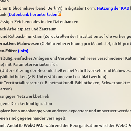
ionen
her Bibliotheksverband, Berlin1) in digitaler Form:
Nutzung der KAB
ank (
Datenbank herunterladen
lässiger Zeichencodes in den Datenbanken
ach Arbeitsplatz und Zeitraum
g und Rollback-Funktion (Zurückrollen der Installation auf die vorherig
ernatives Mahnwesen
(Gebührenberechnung pro Mahnbrief, nicht pro
en-Editor
(info)
altung:
einfaches Anlegen und Verwalten mehrerer verschiedener K
he) mit Parametervarianten für:
n (Unterstützung der Besonderheiten bei Schriftverkehr und Mahnwes
sbibliotheken (z.B. Unterstützung von Loseblattwerken)
t Territorialliteratur (z.B. heimatkundl. Bibliotheken; Schwerpunkte:
arten)
bhängiger Netzwerkbetrieb
ogene Druckerkonfiguration
splatz kann unabhängig vom anderen exportiert und importiert werde
onen sind gegeneinander verriegelt
mit AndoLib-
WebOPAC
: während der Reorganisation wird der WebOP