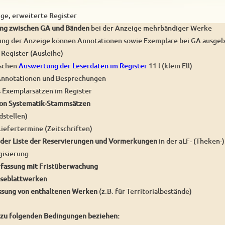
ge, erweiterte Register
ung zwischen GA und Bänden
bei der Anzeige mehrbändiger Werke
ung der Anzeige können Annotationen sowie Exemplare bei GA ausgebl
Register (Ausleihe)
ischen
Auswertung der Leserdaten im Register
11 l (klein Ell)
Annotationen und Besprechungen
Exemplarsätzen im Register
von Systematik-Stammsätzen
dstellen)
iefertermine (Zeitschriften)
 der Liste der Reservierungen und Vormerkungen
in der aLF- (Theken-
gisierung
rfassung mit Fristüberwachung
seblattwerken
ssung von enthaltenen Werken
(z.B. für Territorialbestände)
 zu folgenden Bedingungen beziehen: