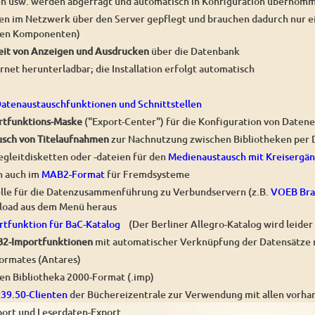
n usw. werden abgefragt und automatisch in Konfiguration übernom
n im Netzwerk über den Server gepflegt und brauchen dadurch nur ein
len Komponenten)
eit von Anzeigen und Ausdrucken
über die Datenbank
rnet herunterladbar; die Installation erfolgt automatisch
Datenaustauschfunktionen und Schnittstellen
ortfunktions-Maske
("Export-Center") für die Konfiguration von Daten
usch von Titelaufnahmen
zur Nachnutzung zwischen Bibliotheken per D
egleitdisketten oder -dateien für den
Medienaustausch mit Kreisergä
n auch im
MAB2-Format
für Fremdsysteme
elle für die Datenzusammenführung zu Verbundservern (z.B.
VOEB Bra
load aus dem Menü heraus
rtfunktion für BaC-Katalog
(Der Berliner Allegro-Katalog wird leider
B2-Importfunktionen
mit automatischer Verknüpfung der Datensätze
ormates (Antares)
en Bibliotheka 2000-Format (.imp)
z39.50-Clienten
der Büchereizentrale zur Verwendung mit allen vorh
mport und Leserdaten-Export