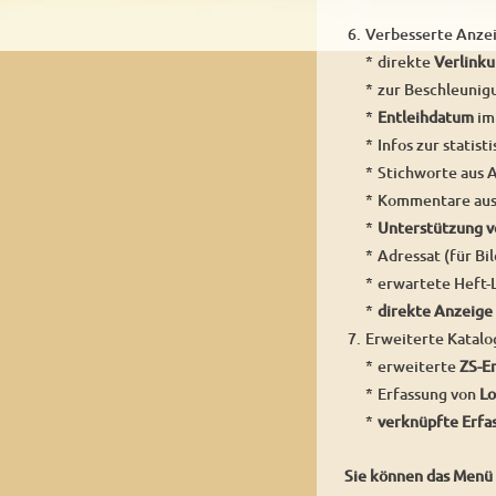
6.
Verbesserte Anzei
*
direkte
Verlink
*
zur Beschleunig
*
Entleihdatum
im 
*
Infos zur statist
*
Stichworte aus 
*
Kommentare aus 
*
Unterstützung 
*
Adressat (für Bil
*
erwartete Heft-L
*
direkte Anzeige
7.
Erweiterte Katalo
*
erweiterte
ZS-E
*
Erfassung von
Lo
*
verknüpfte Erfa
Sie können das Menü