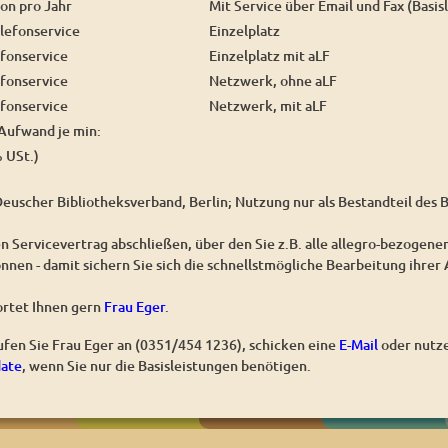
on pro Jahr
Mit Service über Email und Fax (Basis
elefonservice
Einzelplatz
efonservice
Einzelplatz mit aLF
efonservice
Netzwerk, ohne aLF
efonservice
Netzwerk, mit aLF
 Aufwand je min:
% USt.)
Deuscher Bibliotheksverband, Berlin; Nutzung nur als Bestandteil des
n Servicevertrag abschließen, über den Sie z.B. alle allegro-bezogen
nnen - damit sichern Sie sich die schnellstmögliche Bearbeitung ihrer
rtet Ihnen gern
Frau Eger
.
rufen Sie Frau Eger an (0351/454 1236), schicken eine
E-Mail
oder nutz
date
, wenn Sie nur die Basisleistungen benötigen.