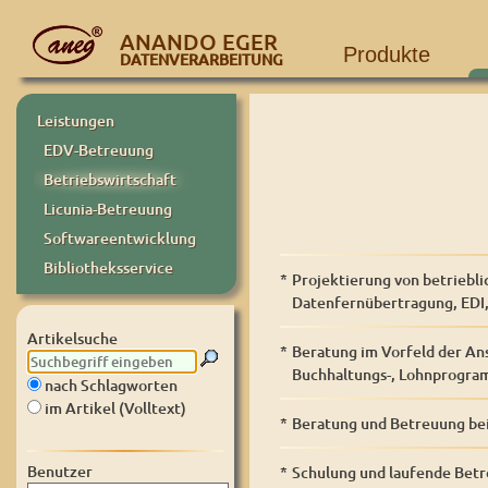
ANANDO EGER
Produkte
DATENVERARBEITUNG
Leistungen
EDV-Betreuung
Betriebswirtschaft
Licunia-Betreuung
Softwareentwicklung
Bibliotheksservice
*
Projektierung von betriebl
Datenfernübertragung, EDI, 
Artikelsuche
*
Beratung im Vorfeld der An
Buchhaltungs-, Lohnprogram
nach Schlagworten
im Artikel (Volltext)
*
Beratung und Betreuung bei 
Benutzer
*
Schulung und laufende Bet