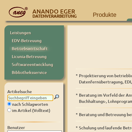
ANANDO EGER
Produkte
DATENVERARBEITUNG
Leistungen
EDV-Betreuung
Betriebswirtschaft
Licunia-Betreuung
Softwareentwicklung
Bibliotheksservice
*
Projektierung von betriebl
Datenfernübertragung, EDI, 
Artikelsuche
*
Beratung im Vorfeld der An
Buchhaltungs-, Lohnprogram
nach Schlagworten
im Artikel (Volltext)
*
Beratung und Betreuung bei 
Benutzer
*
Schulung und laufende Bet