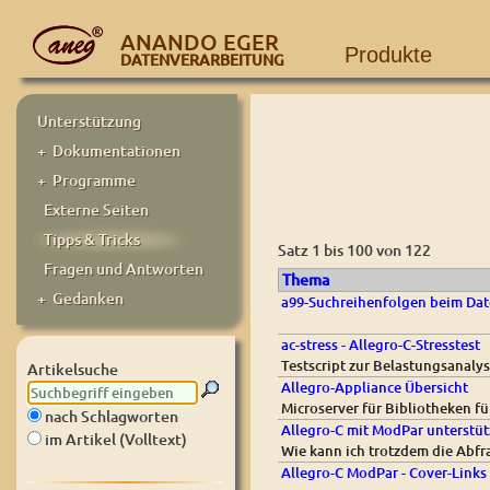
ANANDO EGER
Produkte
DATENVERARBEITUNG
Unterstützung
+ Dokumentationen
+ Programme
Externe Seiten
Tipps & Tricks
Satz 1 bis 100 von 122
Fragen und Antworten
Thema
+ Gedanken
a99-Suchreihenfolgen beim Dat
ac-stress - Allegro-C-Stresstest
Testscript zur Belastungsanaly
Artikelsuche
Allegro-Appliance Übersicht
Microserver für Bibliotheken f
nach Schlagworten
Allegro-C mit ModPar unterstüt
im Artikel (Volltext)
Wie kann ich trotzdem die Abfr
Allegro-C ModPar - Cover-Links