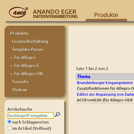
ANANDO EGER
Produkte
DATENVERARBEITUNG
Produkte
Licunia Buchaltung
Template-Parser
+ für Allegro
+ für Allegro-C
Satz 1 bis 2 von 2
+ für Allegro-ÖB
Thema
Tourinfo
Brandenburger Eingangsmenü 
Zusatzfunktionen für Allegro-
Thekow
Editor zur Anpassung von Daten
ACOFormEdit (für Allegro-OEB V
Artikelsuche
nach Schlagworten
im Artikel (Volltext)