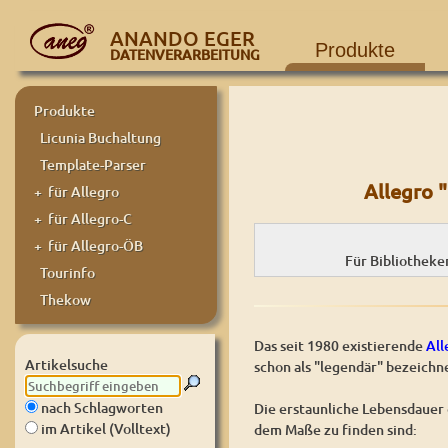
ANANDO EGER
Produkte
DATENVERARBEITUNG
Produkte
Licunia Buchaltung
Template-Parser
Allegro 
+ für Allegro
+ für Allegro-C
+ für Allegro-ÖB
Für Bibliotheke
Tourinfo
Thekow
Das seit 1980 existierende
All
Artikelsuche
schon als "legendär" bezeichn
nach Schlagworten
Die erstaunliche Lebensdauer 
im Artikel (Volltext)
dem Maße zu finden sind: