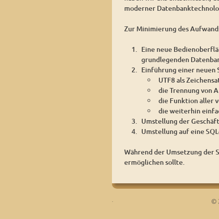
moderner Datenbanktechnolog
Zur Minimierung des Aufwands 
Eine neue Bedienoberflä
grundlegenden Datenban
Einführung einer neuen S
UTF8 als Zeichensa
die Trennung von 
die Funktion aller
die weiterhin einfa
Umstellung der Geschäft
Umstellung auf eine SQ
Während der Umsetzung der Sc
ermöglichen sollte.
.
© 