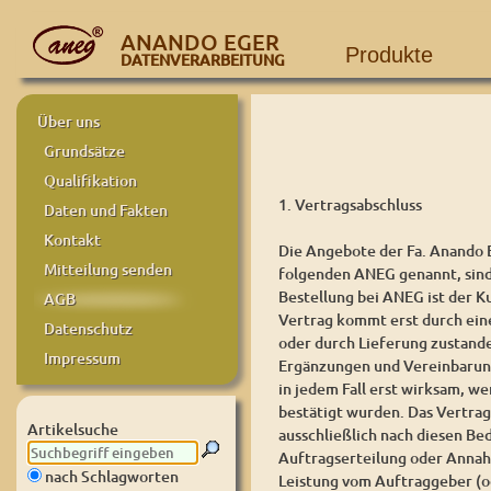
ANANDO EGER
Produkte
DATENVERARBEITUNG
Über uns
Grundsätze
Qualifikation
1. Vertragsabschluss
Daten und Fakten
Kontakt
Die Angebote der Fa. Anando 
Mitteilung senden
folgenden ANEG genannt, sind 
Bestellung bei ANEG ist der K
AGB
Vertrag kommt erst durch eine
Datenschutz
oder durch Lieferung zustan
Impressum
Ergänzungen und Vereinbarun
in jedem Fall erst wirksam, we
bestätigt wurden. Das Vertrags
Artikelsuche
ausschließlich nach diesen Be
Auftragserteilung oder Annah
nach Schlagworten
Leistung vom Auftraggeber (o