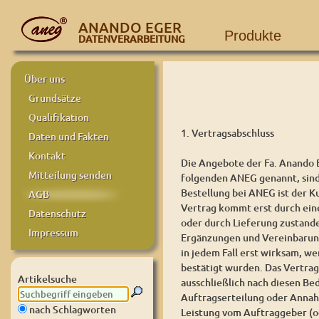
ANANDO EGER
Produkte
DATENVERARBEITUNG
Über uns
Grundsätze
Qualifikation
1. Vertragsabschluss
Daten und Fakten
Kontakt
Die Angebote der Fa. Anando 
Mitteilung senden
folgenden ANEG genannt, sind 
Bestellung bei ANEG ist der K
AGB
Vertrag kommt erst durch eine
Datenschutz
oder durch Lieferung zustan
Impressum
Ergänzungen und Vereinbarun
in jedem Fall erst wirksam, we
bestätigt wurden. Das Vertrags
Artikelsuche
ausschließlich nach diesen Be
Auftragserteilung oder Annah
nach Schlagworten
Leistung vom Auftraggeber (o