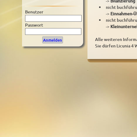
->
Bilanzierung
nicht buchführ
Benutzer
->
Einnahmen-Ü
nicht buchführ
Passwort
->
Kleinunterne
Alle weiteren Infor
Sie dürfen Licunia 4 
.