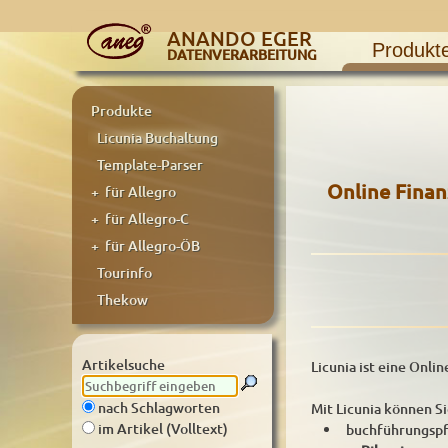
ANANDO EGER
Produkt
DATENVERARBEITUNG
Produkte
Licunia Buchaltung
Template-Parser
Online Fina
+ für Allegro
+ für Allegro-C
+ für Allegro-ÖB
Tourinfo
Thekow
Artikelsuche
Licunia ist eine Onli
nach Schlagworten
Mit Licunia können S
im Artikel (Volltext)
buchführungspf