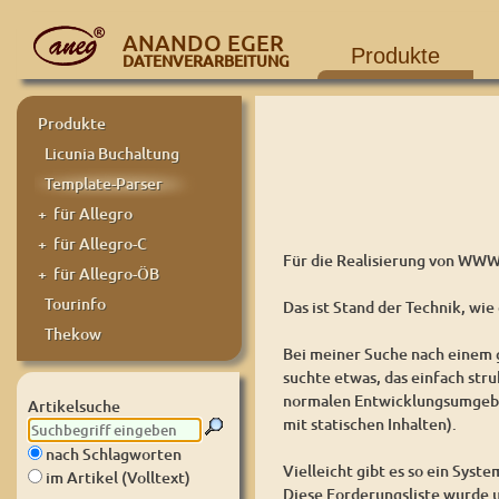
ANANDO EGER
Produkte
DATENVERARBEITUNG
Produkte
Licunia Buchaltung
Template-Parser
+ für Allegro
+ für Allegro-C
Für die Realisierung von WWW-
+ für Allegro-ÖB
Tourinfo
Das ist Stand der Technik, wi
Thekow
Bei meiner Suche nach einem g
suchte etwas, das einfach st
normalen Entwicklungsumgebung
Artikelsuche
mit statischen Inhalten).
nach Schlagworten
Vielleicht gibt es so ein Syst
im Artikel (Volltext)
Diese Forderungsliste wurde 