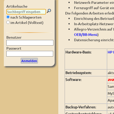
Netzwerk-Parameter ein
Artikelsuche
Fernzugriff auf Gerät ei
Die folgenden Arbeiten erledi
nach Schlagworten
Einrichtung des Betriue
im Artikel (Volltext)
In-Arbeitsplatz-Netzwer
Allegro-Verzeichnis auf
OEB/BB-Menü
)
Benutzer
Datensicherung einrich
Passwort
Hardware-Basis:
HP 
Betriebssystem:
akt
Software:
ava
Sa
My
Apa
Backup-Verfahren:
aut
Geräuschentwicklung:
<1,