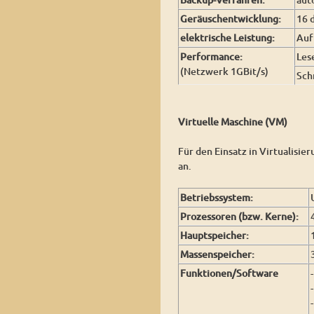
Geräuschentwicklung:
16 
elektrische Leistung:
Au
Performance:
Les
(Netzwerk 1GBit/s)
Sch
Virtuelle Maschine (VM)
Für den Einsatz in Virtualisie
an.
Betriebssystem:
Prozessoren (bzw. Kerne):
Hauptspeicher:
Massenspeicher:
Funktionen/Software