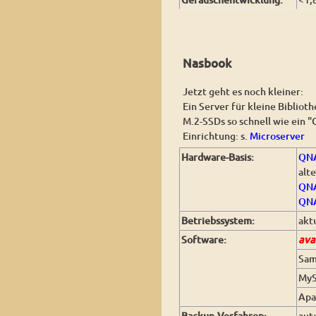
Nasbook
Jetzt geht es noch kleiner:
Ein Server für kleine Biblioth
M.2-SSDs so schnell wie ein "
Einrichtung: s.
Microserver
Hardware-Basis:
Q
N
alte
QNA
QNA
Betriebssystem:
akt
Software:
ava
Sa
My
Apa
Backup-Verfahren:
aut