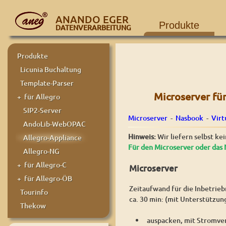
ANANDO EGER
Produkte
DATENVERARBEITUNG
Produkte
Licunia Buchaltung
Template-Parser
Microserver fü
+ für Allegro
SIP2-Server
Microserver
-
Nasbook
-
Virt
AndoLib-WebOPAC
Hinweis:
Wir liefern selbst ke
Allegro-Appliance
Für den Microserver oder das 
Allegro-NG
+ für Allegro-C
Microserver
+ für Allegro-ÖB
Zeitaufwand für die Inbetrie
Tourinfo
ca. 30 min: (mit Unterstützun
Thekow
auspacken, mit Stromve