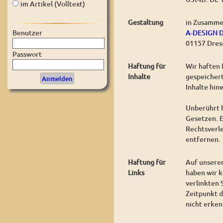
im Artikel (Volltext)
Gestaltung
in Zusamme
A-DESIGN 
Benutzer
01157 Dres
Passwort
Haftung für
Wir haften 
Inhalte
gespeichert
Inhalte hin
Unberührt h
Gesetzen. E
Rechtsverl
entfernen.
Haftung für
Auf unserer
Links
haben wir k
verlinkten 
Zeitpunkt d
nicht erken