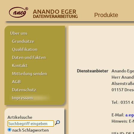
ANANDO EGER
Produkte
DATENVERARBEITUNG
Über uns
Grundsätze
Qualifikation
Daten und Fakten
Kontakt
Diensteanbieter
Anando Ege
Mitteilung senden
Herr Anand
AGB
Alsenstraß
01157 Dres
Datenschutz
Impressum
Tel.: 0351 
E-Mail:
a.e
Artikelsuche
Hinweis: E-
nach Schlagworten
USt-ID: DE 