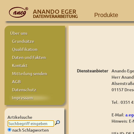
ANANDO EGER
Produkte
DATENVERARBEITUNG
Über uns
Grundsätze
Qualifikation
Daten und Fakten
Kontakt
Diensteanbieter
Anando Ege
Mitteilung senden
Herr Anand
AGB
Alsenstraß
01157 Dres
Datenschutz
Impressum
Tel.: 0351 
E-Mail:
a.e
Artikelsuche
Hinweis: E-
nach Schlagworten
USt-ID: DE 