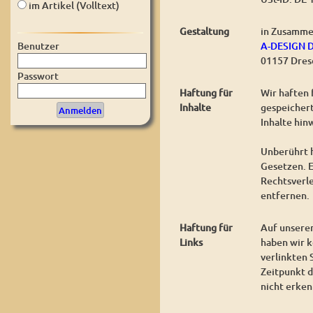
im Artikel (Volltext)
Gestaltung
in Zusamme
A-DESIGN 
Benutzer
01157 Dres
Passwort
Haftung für
Wir haften 
Inhalte
gespeichert
Inhalte hin
Unberührt h
Gesetzen. E
Rechtsverl
entfernen.
Haftung für
Auf unserer
Links
haben wir k
verlinkten 
Zeitpunkt d
nicht erken