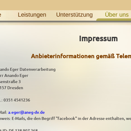
e
Leistungen
Unterstützung
Über uns
Impressum
Anbieterinformationen gemäß Tele
ando Eger Datenverarbeitung
rr Anando Eger
senstraße 3
157 Dresden
l.: 0351 4541236
Mail:
a.eger@aneg-dv.de
nweis: E-Mails, die den Begriff "facebook" in der Adresse enthalten, 
t-ID: DE 138 907 268