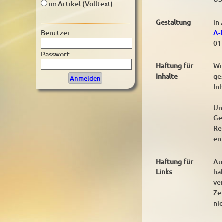
im Artikel (Volltext)
Gestaltung
in
A-
Benutzer
01
Passwort
Haftung für
Wi
Inhalte
ge
In
Un
Ge
Re
en
Haftung für
Au
Links
ha
ve
Ze
ni