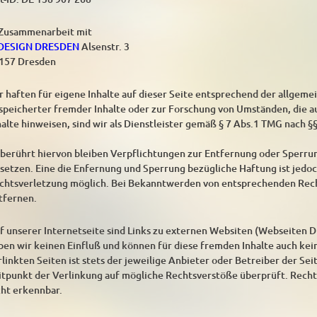
 Zusammenarbeit mit
DESIGN DRESDEN
Alsenstr. 3
157 Dresden
r haften für eigene Inhalte auf dieser Seite entsprechend der allgem
speicherter fremder Inhalte oder zur Forschung von Umständen, die au
halte hinweisen, sind wir als Dienstleister gemäß § 7 Abs.1 TMG nach §§
berührt hiervon bleiben Verpflichtungen zur Entfernung oder Sperru
setzen. Eine die Enfernung und Sperrung bezügliche Haftung ist jedoc
chtsverletzung möglich. Bei Bekanntwerden von entsprechenden Rec
tfernen.
f unserer Internetseite sind Links zu externen Websiten (Webseiten Dri
ben wir keinen Einfluß und können für diese fremden Inhalte auch kei
rlinkten Seiten ist stets der jeweilige Anbieter oder Betreiber der Se
itpunkt der Verlinkung auf mögliche Rechtsverstöße überprüft. Recht
cht erkennbar.