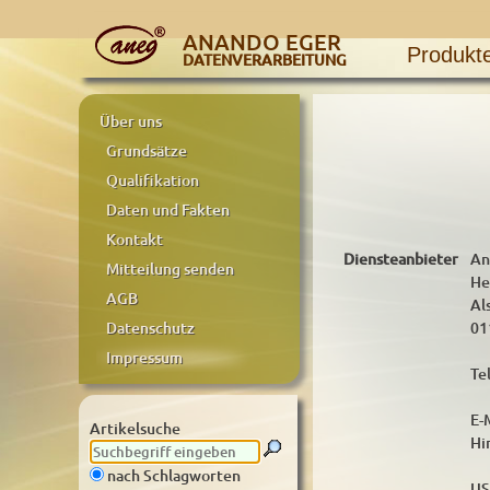
ANANDO EGER
Produkt
DATENVERARBEITUNG
Über uns
Grundsätze
Qualifikation
Daten und Fakten
Kontakt
Diensteanbieter
An
Mitteilung senden
He
AGB
Al
01
Datenschutz
Impressum
Te
E-
Artikelsuche
Hi
nach Schlagworten
US