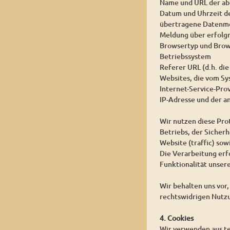
Name und URL der ab
Datum und Uhrzeit d
übertragene Datenm
Meldung über erfolg
Browsertyp und Brow
Betriebssystem
Referer URL (d.h. die
Websites, die vom S
Internet-Service-Pro
IP-Adresse und der a
Wir nutzen diese Pro
Betriebs, der Sicher
Website (traffic) so
Die Verarbeitung erfo
Funktionalität unser
Wir behalten uns vor
rechtswidrigen Nutz
4. Cookies
Wir verwenden aus te