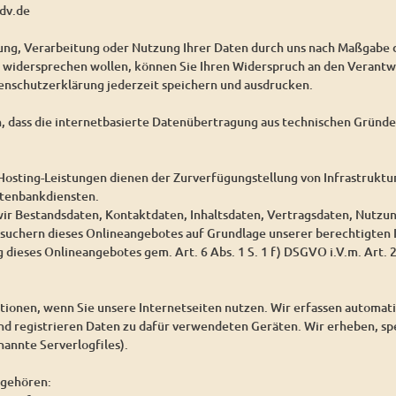
dv.de
bung, Verarbeitung oder Nutzung Ihrer Daten durch uns nach Maßgabe
idersprechen wollen, können Sie Ihren Widerspruch an den Verantwo
enschutzerklärung jederzeit speichern und ausdrucken.
n, dass die internetbasierte Datenübertragung aus technischen Gründen
osting-Leistungen dienen der Zurverfügungstellung von Infrastruktur
atenbankdiensten.
wir Bestandsdaten, Kontaktdaten, Inhaltsdaten, Vertragsdaten, Nutz
suchern dieses Onlineangebotes auf Grundlage unserer berechtigten I
 dieses Onlineangebotes gem. Art. 6 Abs. 1 S. 1 f) DSGVO i.V.m. Art.
ionen, wenn Sie unsere Internetseiten nutzen. Wir erfassen automat
und registrieren Daten zu dafür verwendeten Geräten. Wir erheben, sp
annte Serverlogfiles).
 gehören: