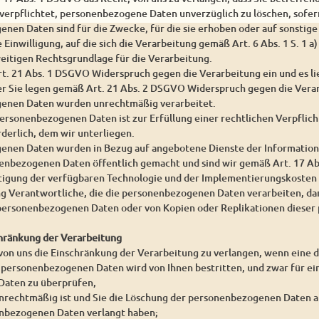
 verpflichtet, personenbezogene Daten unverzüglich zu löschen, sofern
enen Daten sind für die Zwecke, für die sie erhoben oder auf sonstig
e Einwilligung, auf die sich die Verarbeitung gemäß Art. 6 Abs. 1 S. 1 
weitigen Rechtsgrundlage für die Verarbeitung.
rt. 21 Abs. 1 DSGVO Widerspruch gegen die Verarbeitung ein und es l
er Sie legen gemäß Art. 21 Abs. 2 DSGVO Widerspruch gegen die Verar
genen Daten wurden unrechtmäßig verarbeitet.
personenbezogenen Daten ist zur Erfüllung einer rechtlichen Verpfli
derlich, dem wir unterliegen.
enen Daten wurden in Bezug auf angebotene Dienste der Information
enbezogenen Daten öffentlich gemacht und sind wir gemäß Art. 17 Abs
htigung der verfügbaren Technologie und der Implementierungskoste
g Verantwortliche, die die personenbezogenen Daten verarbeiten, dar
n personenbezogenen Daten oder von Kopien oder Replikationen diese
chränkung der Verarbeitung
 von uns die Einschränkung der Verarbeitung zu verlangen, wenn eine 
r personenbezogenen Daten wird von Ihnen bestritten, und zwar für ein
aten zu überprüfen,
unrechtmäßig ist und Sie die Löschung der personenbezogenen Daten a
nbezogenen Daten verlangt haben;