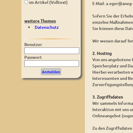
im Artikel (Volltext)
E-Mail: a.eger@aneg-
Sofern Sie der Erhe
weitere Themen
einzelne Maßnahmen w
Datenschutz
Sie können diese Dat
Wir weisen darauf hi
Benutzer
2. Hosting
Passwort
Von uns angebotene H
Speicherplatz und D
Hierbei verarbeiten 
Interessenten und Be
Zurverfügungstellung
3. Zugriffsdaten
Wir sammeln Informat
Interaktion mit uns 
Onlineangebot (sogen
Zu den Zugriffsdaten