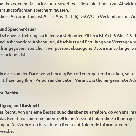
enbezogenen Daten löschen, soweit wir diese nicht noch zur Abwickl
ahrungspflichten speichern müssen.
iese Verarbeitung ist Art. 6 Abs. 1 lit. b) DSGVO in Verbindung mit Ar
 und Speicherdauer
atenverarbeitung nach den vorstehenden Ziffern ist Art. 6 Abs. 1 S. 1
nd insbesondere Anbahnung, Abschluss und Erfüllung von Verträgen 
sch angegeben, speichern wir personenbezogene Daten nur so lange, w
schrieben ist.
te als von der Datenverarbeitung Betroffener geltend machen, so rich
entifizierung Ihrer Person an die unter Verantwortlicher genannte Ad
hre Rechte
ätigung und Auskunft
as Recht, von uns eine Bestätigung darüber zu erhalten, ob von uns Ih
ie das Recht, von uns eine unentgeltliche Auskunft über die zu Ihnen 
angen. Des Weiteren besteht ein Recht auf folgende Informationen:
zwecke;