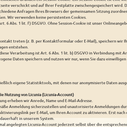
seite verschickt und auf Ihrer Festplatte zwischengespeichert wird. D
schiedene Anfragen Ihres Browsers der gemeinsamen Sitzung zuordnen
ßen. Wir verwenden keine persistenten Cookies.
rt. 6 Abs. 1 lit. f) DSGVO. Ohne Session-Cookie ist unser Onlineangeb
ontakt treten (z. B. per Kontaktformular oder E-Mail), speichern wir
ragen entstehen.
iese Verarbeitung ist Art. 6 Abs. 1 lit. b) DSGVO in Verbindung mit Ar
gene Daten speichern und nutzen wir nur, wenn Sie dazu einwilligen 
ießlich eigene Statistiktools, mit denen nur anonymisierte Daten au
die Nutzung von Licunia (Licunia-Account)
rung erheben wir Anrede, Name und E-Mail-Adresse.
ße Anmeldung sicherzustellen und unautorisierte Anmeldungen durch 
ktivierungslink per E-Mail, um Ihren Account zu aktivieren. Erst nach 
 dauerhaft in unserem System.
mal angelegten Licunia-Account jederzeit selbst über die entsprechen