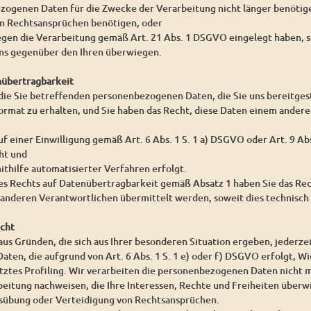
ezogenen Daten für die Zwecke der Verarbeitung nicht länger benöti
on Rechtsansprüchen benötigen, oder
egen die Verarbeitung gemäß Art. 21 Abs. 1 DSGVO eingelegt haben, s
s gegenüber den Ihren überwiegen.
nübertragbarkeit
 die Sie betreffenden personenbezogenen Daten, die Sie uns bereitgest
rmat zu erhalten, und Sie haben das Recht, diese Daten einem ander
uf einer Einwilligung gemäß Art. 6 Abs. 1 S. 1 a) DSGVO oder Art. 9 A
ht und
ithilfe automatisierter Verfahren erfolgt.
es Rechts auf Datenübertragbarkeit gemäß Absatz 1 haben Sie das Re
 anderen Verantwortlichen übermittelt werden, soweit dies technisch 
echt
aus Gründen, die sich aus Ihrer besonderen Situation ergeben, jederze
en, die aufgrund von Art. 6 Abs. 1 S. 1 e) oder f) DSGVO erfolgt, Wid
tes Profiling. Wir verarbeiten die personenbezogenen Daten nicht m
beitung nachweisen, die Ihre Interessen, Rechte und Freiheiten überw
übung oder Verteidigung von Rechtsansprüchen.