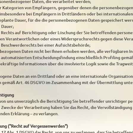
rsonenbezogener Daten, die verarbeitet werden;
er Kategorien von Empfängern, gegenüber denen die personenbezogen
insbesondere bei Empfängern in Drittländern oder bei internationalen
 geplante Dauer, für die die personenbezogenen Daten gespeichert werden
r Dauer;
s Rechts auf Berichtigung oder Löschung der Sie betreffenden perso
en Verantwortlichen oder eines Widerspruchsrechts gegen diese Vera
s Beschwerderechts bei einer Aufsichtsbehörde;
bezogenen Daten nicht bei Ihnen erhoben werden, alle verfügbaren I
r automatisierten Entscheidungsfindung einschließlich Profiling gemä
agekräftige Informationen über die involvierte Logik sowie die Tragwe
ene Daten an ein Drittland oder an eine internationale Organisation 
n gemäß Art. 46 DSGVO im Zusammenhang mit der Übermittlung unter
chtigung
 von uns unverzüglich die Berichtigung Sie betreffender unrichtiger 
 Zwecke der Verarbeitung haben Sie das Recht, die Vervollständigun
enden Erklärung – zu verlangen.
hung ("Recht auf Vergessenwerden")
 17 Abs. 1 DSGVO das Recht, von uns zu verlangen, dass Sie betreffe