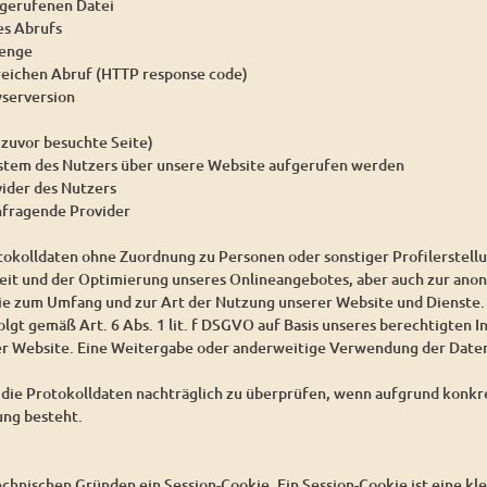
gerufenen Datei
es Abrufs
enge
reichen Abruf (HTTP response code)
serversion
 zuvor besuchte Seite)
ystem des Nutzers über unsere Website aufgerufen werden
vider des Nutzers
nfragende Provider
tokolldaten ohne Zuordnung zu Personen oder sonstiger Profilerstell
heit und der Optimierung unseres Onlineangebotes, aber auch zur ano
wie zum Umfang und zur Art der Nutzung unserer Website und Dienste.
lgt gemäß Art. 6 Abs. 1 lit. f DSGVO auf Basis unseres berechtigten I
er Website. Eine Weitergabe oder anderweitige Verwendung der Daten 
, die Protokolldaten nachträglich zu überprüfen, wenn aufgrund konk
ung besteht.
chnischen Gründen ein Session-Cookie. Ein Session-Cookie ist eine kle