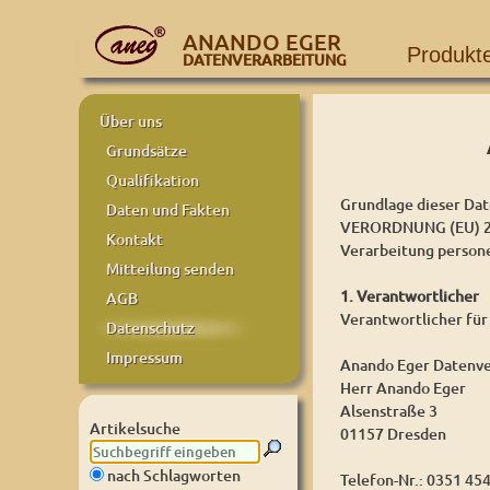
ANANDO EGER
Produkt
DATENVERARBEITUNG
Über uns
Grundsätze
Qualifikation
Grundlage dieser Dat
Daten und Fakten
VERORDNUNG (EU) 20
Kontakt
Verarbeitung person
Mitteilung senden
1. Verantwortlicher
AGB
Verantwortlicher für
Datenschutz
Impressum
Anando Eger Datenve
Herr Anando Eger
Alsenstraße 3
Artikelsuche
01157 Dresden
nach Schlagworten
Telefon-Nr.: 0351 45