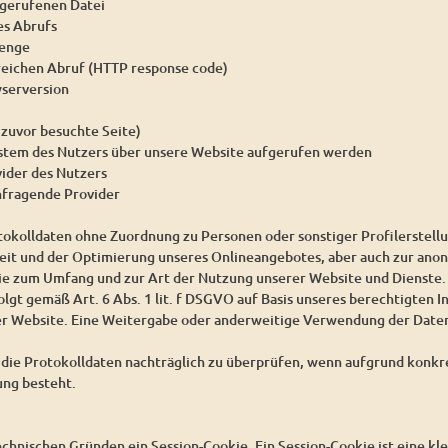
gerufenen Datei
es Abrufs
enge
reichen Abruf (HTTP response code)
serversion
 zuvor besuchte Seite)
ystem des Nutzers über unsere Website aufgerufen werden
vider des Nutzers
nfragende Provider
tokolldaten ohne Zuordnung zu Personen oder sonstiger Profilerstell
heit und der Optimierung unseres Onlineangebotes, aber auch zur ano
wie zum Umfang und zur Art der Nutzung unserer Website und Dienste.
lgt gemäß Art. 6 Abs. 1 lit. f DSGVO auf Basis unseres berechtigten I
er Website. Eine Weitergabe oder anderweitige Verwendung der Daten 
, die Protokolldaten nachträglich zu überprüfen, wenn aufgrund konk
ung besteht.
chnischen Gründen ein Session-Cookie. Ein Session-Cookie ist eine kle