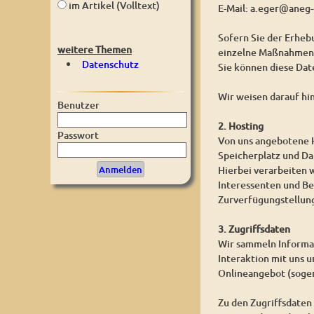
im Artikel (Volltext)
E-Mail: a.eger@aneg-
Sofern Sie der Erhe
weitere Themen
einzelne Maßnahmen w
Datenschutz
Sie können diese Dat
Wir weisen darauf hi
Benutzer
2. Hosting
Passwort
Von uns angebotene H
Speicherplatz und D
Hierbei verarbeiten 
Interessenten und Be
Zurverfügungstellung
3. Zugriffsdaten
Wir sammeln Informat
Interaktion mit uns 
Onlineangebot (sogen
Zu den Zugriffsdaten