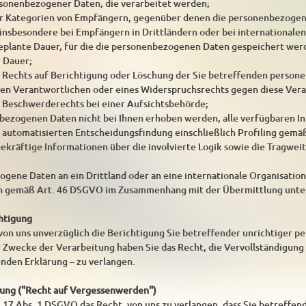
rsonenbezogener Daten, die verarbeitet werden;
er Kategorien von Empfängern, gegenüber denen die personenbezogen
insbesondere bei Empfängern in Drittländern oder bei internationalen
 geplante Dauer, für die die personenbezogenen Daten gespeichert werden
r Dauer;
s Rechts auf Berichtigung oder Löschung der Sie betreffenden perso
en Verantwortlichen oder eines Widerspruchsrechts gegen diese Vera
s Beschwerderechts bei einer Aufsichtsbehörde;
bezogenen Daten nicht bei Ihnen erhoben werden, alle verfügbaren I
r automatisierten Entscheidungsfindung einschließlich Profiling gemä
agekräftige Informationen über die involvierte Logik sowie die Tragwe
ene Daten an ein Drittland oder an eine internationale Organisation 
n gemäß Art. 46 DSGVO im Zusammenhang mit der Übermittlung unter
chtigung
 von uns unverzüglich die Berichtigung Sie betreffender unrichtiger 
 Zwecke der Verarbeitung haben Sie das Recht, die Vervollständigun
enden Erklärung – zu verlangen.
hung ("Recht auf Vergessenwerden")
 17 Abs. 1 DSGVO das Recht, von uns zu verlangen, dass Sie betreffe