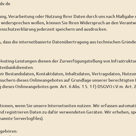
dv.de
bung, Verarbeitung oder Nutzung Ihrer Daten durch uns nach Maßgabe
idersprechen wollen, können Sie Ihren Widerspruch an den Verantwo
enschutzerklärung jederzeit speichern und ausdrucken.
n, dass die internetbasierte Datenübertragung aus technischen Gründen
osting-Leistungen dienen der Zurverfügungstellung von Infrastruktur
atenbankdiensten.
wir Bestandsdaten, Kontaktdaten, Inhaltsdaten, Vertragsdaten, Nutz
suchern dieses Onlineangebotes auf Grundlage unserer berechtigten I
 dieses Onlineangebotes gem. Art. 6 Abs. 1 S. 1 f) DSGVO i.V.m. Art.
ionen, wenn Sie unsere Internetseiten nutzen. Wir erfassen automat
und registrieren Daten zu dafür verwendeten Geräten. Wir erheben, sp
annte Serverlogfiles).
 gehören: