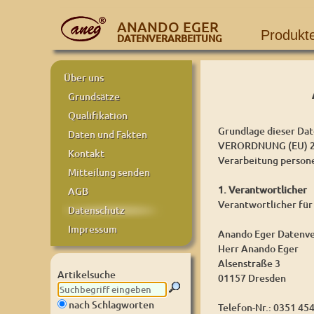
ANANDO EGER
Produkt
DATENVERARBEITUNG
Über uns
Grundsätze
Qualifikation
Grundlage dieser Dat
Daten und Fakten
VERORDNUNG (EU) 20
Kontakt
Verarbeitung person
Mitteilung senden
1. Verantwortlicher
AGB
Verantwortlicher für
Datenschutz
Impressum
Anando Eger Datenve
Herr Anando Eger
Alsenstraße 3
Artikelsuche
01157 Dresden
nach Schlagworten
Telefon-Nr.: 0351 45