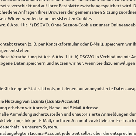
seite verschickt und auf Ihrer Festplatte zwischengespeichert wird. D
schiedene Anfragen Ihres Browsers der gemeinsamen Sitzung zuordnen
ßen. Wir verwenden keine persistenten Cookies.
rt. 6 Abs. 1 lit. f) DSGVO. Ohne Session-Cookie ist unser Onlineangeb
ontakt treten (z. B. per Kontaktformular oder E-Mail), speichern wir
ragen entstehen.
iese Verarbeitung ist Art. 6 Abs. 1 lit. b) DSGVO in Verbindung mit Ar
gene Daten speichern und nutzen wir nur, wenn Sie dazu einwilligen 
ießlich eigene Statistiktools, mit denen nur anonymisierte Daten au
die Nutzung von Licunia (Licunia-Account)
rung erheben wir Anrede, Name und E-Mail-Adresse.
ße Anmeldung sicherzustellen und unautorisierte Anmeldungen durch 
ktivierungslink per E-Mail, um Ihren Account zu aktivieren. Erst nach 
 dauerhaft in unserem System.
mal angelegten Licunia-Account jederzeit selbst über die entsprechen