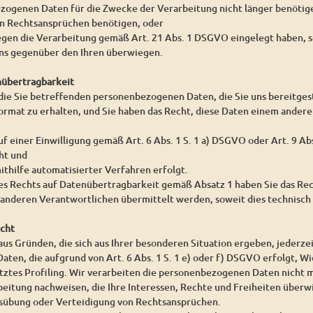
ezogenen Daten für die Zwecke der Verarbeitung nicht länger benöti
on Rechtsansprüchen benötigen, oder
egen die Verarbeitung gemäß Art. 21 Abs. 1 DSGVO eingelegt haben, s
s gegenüber den Ihren überwiegen.
nübertragbarkeit
 die Sie betreffenden personenbezogenen Daten, die Sie uns bereitgest
rmat zu erhalten, und Sie haben das Recht, diese Daten einem ander
uf einer Einwilligung gemäß Art. 6 Abs. 1 S. 1 a) DSGVO oder Art. 9 A
ht und
ithilfe automatisierter Verfahren erfolgt.
es Rechts auf Datenübertragbarkeit gemäß Absatz 1 haben Sie das Re
 anderen Verantwortlichen übermittelt werden, soweit dies technisch 
echt
aus Gründen, die sich aus Ihrer besonderen Situation ergeben, jederze
en, die aufgrund von Art. 6 Abs. 1 S. 1 e) oder f) DSGVO erfolgt, Wid
tes Profiling. Wir verarbeiten die personenbezogenen Daten nicht m
beitung nachweisen, die Ihre Interessen, Rechte und Freiheiten überw
übung oder Verteidigung von Rechtsansprüchen.