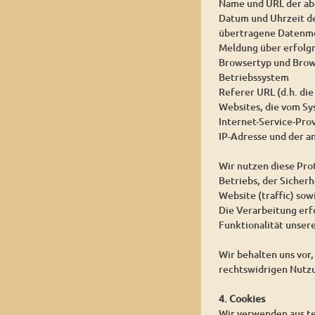
Name und URL der ab
Datum und Uhrzeit d
übertragene Datenm
Meldung über erfolg
Browsertyp und Brow
Betriebssystem
Referer URL (d.h. die
Websites, die vom S
Internet-Service-Pro
IP-Adresse und der a
Wir nutzen diese Pro
Betriebs, der Sicher
Website (traffic) so
Die Verarbeitung erfo
Funktionalität unser
Wir behalten uns vor
rechtswidrigen Nutz
4. Cookies
Wir verwenden aus te