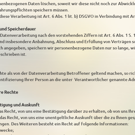
enbezogenen Daten löschen, soweit wir diese nicht noch zur Abwickl
ahrungspflichten speichern müssen.
iese Verarbeitung ist Art. 6 Abs. 1 lit. b) DSGVO in Verbindung mit Ar
 und Speicherdauer
atenverarbeitung nach den vorstehenden Ziffern ist Art. 6 Abs. 1 S. 1
nd insbesondere Anbahnung, Abschluss und Erfüllung von Verträgen 
sch angegeben, speichern wir personenbezogene Daten nur so lange, w
schrieben ist.
te als von der Datenverarbeitung Betroffener geltend machen, so rich
entifizierung Ihrer Person an die unter Verantwortlicher genannte Ad
hre Rechte
ätigung und Auskunft
as Recht, von uns eine Bestätigung darüber zu erhalten, ob von uns Ih
ie das Recht, von uns eine unentgeltliche Auskunft über die zu Ihnen 
angen. Des Weiteren besteht ein Recht auf folgende Informationen:
zwecke;