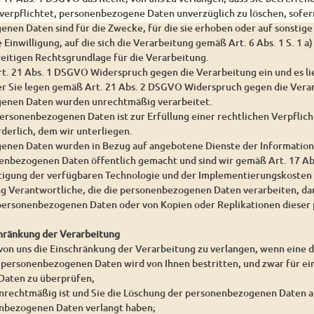
 verpflichtet, personenbezogene Daten unverzüglich zu löschen, sofern
enen Daten sind für die Zwecke, für die sie erhoben oder auf sonstig
e Einwilligung, auf die sich die Verarbeitung gemäß Art. 6 Abs. 1 S. 1 
weitigen Rechtsgrundlage für die Verarbeitung.
rt. 21 Abs. 1 DSGVO Widerspruch gegen die Verarbeitung ein und es l
er Sie legen gemäß Art. 21 Abs. 2 DSGVO Widerspruch gegen die Verar
genen Daten wurden unrechtmäßig verarbeitet.
personenbezogenen Daten ist zur Erfüllung einer rechtlichen Verpfli
derlich, dem wir unterliegen.
enen Daten wurden in Bezug auf angebotene Dienste der Information
enbezogenen Daten öffentlich gemacht und sind wir gemäß Art. 17 Abs
htigung der verfügbaren Technologie und der Implementierungskoste
g Verantwortliche, die die personenbezogenen Daten verarbeiten, dar
n personenbezogenen Daten oder von Kopien oder Replikationen diese
chränkung der Verarbeitung
 von uns die Einschränkung der Verarbeitung zu verlangen, wenn eine 
r personenbezogenen Daten wird von Ihnen bestritten, und zwar für ein
aten zu überprüfen,
unrechtmäßig ist und Sie die Löschung der personenbezogenen Daten a
nbezogenen Daten verlangt haben;