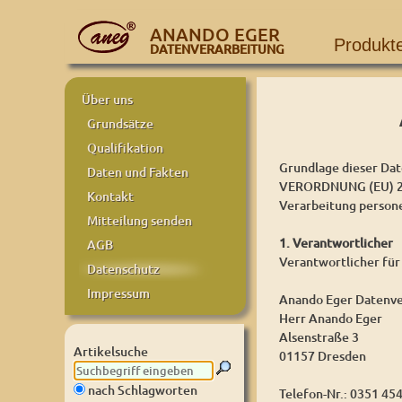
ANANDO EGER
Produkt
DATENVERARBEITUNG
Über uns
Grundsätze
Qualifikation
Grundlage dieser Dat
Daten und Fakten
VERORDNUNG (EU) 20
Kontakt
Verarbeitung person
Mitteilung senden
1. Verantwortlicher
AGB
Verantwortlicher für
Datenschutz
Impressum
Anando Eger Datenve
Herr Anando Eger
Alsenstraße 3
Artikelsuche
01157 Dresden
nach Schlagworten
Telefon-Nr.: 0351 45