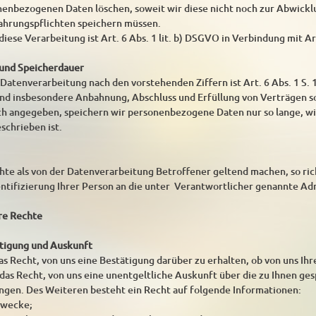
enbezogenen Daten löschen, soweit wir diese nicht noch zur Abwickl
ahrungspflichten speichern müssen.
iese Verarbeitung ist Art. 6 Abs. 1 lit. b) DSGVO in Verbindung mit Ar
 und Speicherdauer
atenverarbeitung nach den vorstehenden Ziffern ist Art. 6 Abs. 1 S. 1
nd insbesondere Anbahnung, Abschluss und Erfüllung von Verträgen 
sch angegeben, speichern wir personenbezogene Daten nur so lange, w
schrieben ist.
te als von der Datenverarbeitung Betroffener geltend machen, so rich
entifizierung Ihrer Person an die unter Verantwortlicher genannte Ad
hre Rechte
ätigung und Auskunft
as Recht, von uns eine Bestätigung darüber zu erhalten, ob von uns Ih
ie das Recht, von uns eine unentgeltliche Auskunft über die zu Ihnen 
angen. Des Weiteren besteht ein Recht auf folgende Informationen:
zwecke;