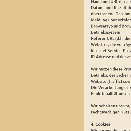
Name und URL der ab
Datum und Uhrzeit d
übertragene Datenm
Meldung über erfolg
Browsertyp und Brow
Betriebssystem
Referer URL (d.h. die
Websites, die vom S
Internet-Service-Pro
IP-Adresse und der a
Wir nutzen diese Pro
Betriebs, der Sicher
Website (traffic) so
Die Verarbeitung erfo
Funktionalität unser
Wir behalten uns vor
rechtswidrigen Nutz
4. Cookies
Wir verwenden aus te