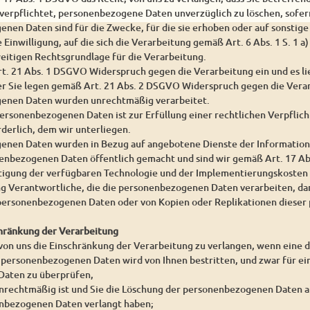
 verpflichtet, personenbezogene Daten unverzüglich zu löschen, sofern
enen Daten sind für die Zwecke, für die sie erhoben oder auf sonstig
e Einwilligung, auf die sich die Verarbeitung gemäß Art. 6 Abs. 1 S. 1 
weitigen Rechtsgrundlage für die Verarbeitung.
rt. 21 Abs. 1 DSGVO Widerspruch gegen die Verarbeitung ein und es l
er Sie legen gemäß Art. 21 Abs. 2 DSGVO Widerspruch gegen die Verar
genen Daten wurden unrechtmäßig verarbeitet.
personenbezogenen Daten ist zur Erfüllung einer rechtlichen Verpfli
derlich, dem wir unterliegen.
enen Daten wurden in Bezug auf angebotene Dienste der Information
enbezogenen Daten öffentlich gemacht und sind wir gemäß Art. 17 Abs
htigung der verfügbaren Technologie und der Implementierungskoste
g Verantwortliche, die die personenbezogenen Daten verarbeiten, dar
n personenbezogenen Daten oder von Kopien oder Replikationen diese
chränkung der Verarbeitung
 von uns die Einschränkung der Verarbeitung zu verlangen, wenn eine 
r personenbezogenen Daten wird von Ihnen bestritten, und zwar für ein
aten zu überprüfen,
unrechtmäßig ist und Sie die Löschung der personenbezogenen Daten a
nbezogenen Daten verlangt haben;