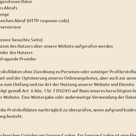
gerufenen Datei
es Abrufs
enge
reichen Abruf (HTTP response code)
serversion
 zuvor besuchte Seite)
ystem des Nutzers über unsere Website aufgerufen werden
vider des Nutzers
nfragende Provider
tokolldaten ohne Zuordnung zu Personen oder sonstiger Profilerstell
heit und der Optimierung unseres Onlineangebotes, aber auch zur ano
wie zum Umfang und zur Art der Nutzung unserer Website und Dienste.
lgt gemäß Art. 6 Abs. 1 lit. f DSGVO auf Basis unseres berechtigten I
er Website. Eine Weitergabe oder anderweitige Verwendung der Daten 
, die Protokolldaten nachträglich zu überprüfen, wenn aufgrund konk
ung besteht.
chnischen Gründen ein Session-Cookie. Ein Session-Cookie ist eine kle