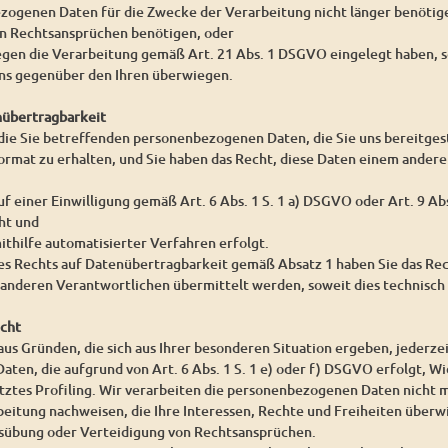
ezogenen Daten für die Zwecke der Verarbeitung nicht länger benöti
on Rechtsansprüchen benötigen, oder
egen die Verarbeitung gemäß Art. 21 Abs. 1 DSGVO eingelegt haben, s
s gegenüber den Ihren überwiegen.
nübertragbarkeit
 die Sie betreffenden personenbezogenen Daten, die Sie uns bereitgest
rmat zu erhalten, und Sie haben das Recht, diese Daten einem ander
uf einer Einwilligung gemäß Art. 6 Abs. 1 S. 1 a) DSGVO oder Art. 9 A
ht und
ithilfe automatisierter Verfahren erfolgt.
es Rechts auf Datenübertragbarkeit gemäß Absatz 1 haben Sie das Re
 anderen Verantwortlichen übermittelt werden, soweit dies technisch 
echt
aus Gründen, die sich aus Ihrer besonderen Situation ergeben, jederze
en, die aufgrund von Art. 6 Abs. 1 S. 1 e) oder f) DSGVO erfolgt, Wid
tes Profiling. Wir verarbeiten die personenbezogenen Daten nicht m
beitung nachweisen, die Ihre Interessen, Rechte und Freiheiten überw
übung oder Verteidigung von Rechtsansprüchen.