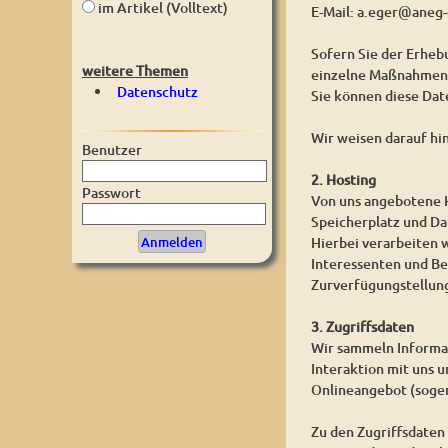
im Artikel (Volltext)
E-Mail: a.eger@aneg-
Sofern Sie der Erhe
weitere Themen
einzelne Maßnahmen w
Datenschutz
Sie können diese Dat
Wir weisen darauf hi
Benutzer
2. Hosting
Passwort
Von uns angebotene H
Speicherplatz und D
Hierbei verarbeiten 
Interessenten und Be
Zurverfügungstellung
3. Zugriffsdaten
Wir sammeln Informat
Interaktion mit uns 
Onlineangebot (sogen
Zu den Zugriffsdaten