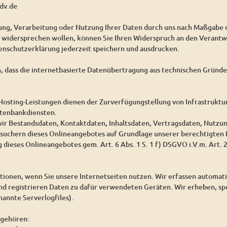
dv.de
bung, Verarbeitung oder Nutzung Ihrer Daten durch uns nach Maßgabe
idersprechen wollen, können Sie Ihren Widerspruch an den Verantwo
enschutzerklärung jederzeit speichern und ausdrucken.
n, dass die internetbasierte Datenübertragung aus technischen Gründen
osting-Leistungen dienen der Zurverfügungstellung von Infrastruktur
atenbankdiensten.
wir Bestandsdaten, Kontaktdaten, Inhaltsdaten, Vertragsdaten, Nutz
suchern dieses Onlineangebotes auf Grundlage unserer berechtigten I
 dieses Onlineangebotes gem. Art. 6 Abs. 1 S. 1 f) DSGVO i.V.m. Art.
ionen, wenn Sie unsere Internetseiten nutzen. Wir erfassen automat
und registrieren Daten zu dafür verwendeten Geräten. Wir erheben, sp
annte Serverlogfiles).
 gehören: