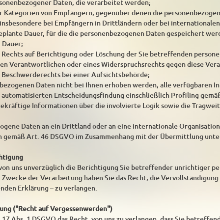
rsonenbezogener Daten, die verarbeitet werden;
er Kategorien von Empfängern, gegenüber denen die personenbezogen
insbesondere bei Empfängern in Drittländern oder bei internationalen
 geplante Dauer, für die die personenbezogenen Daten gespeichert werden
r Dauer;
s Rechts auf Berichtigung oder Löschung der Sie betreffenden perso
en Verantwortlichen oder eines Widerspruchsrechts gegen diese Vera
s Beschwerderechts bei einer Aufsichtsbehörde;
bezogenen Daten nicht bei Ihnen erhoben werden, alle verfügbaren I
r automatisierten Entscheidungsfindung einschließlich Profiling gemä
agekräftige Informationen über die involvierte Logik sowie die Tragwe
ene Daten an ein Drittland oder an eine internationale Organisation 
n gemäß Art. 46 DSGVO im Zusammenhang mit der Übermittlung unter
chtigung
 von uns unverzüglich die Berichtigung Sie betreffender unrichtiger 
 Zwecke der Verarbeitung haben Sie das Recht, die Vervollständigun
enden Erklärung – zu verlangen.
hung ("Recht auf Vergessenwerden")
 17 Abs. 1 DSGVO das Recht, von uns zu verlangen, dass Sie betreffe