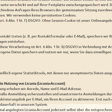
seite verschickt und auf Ihrer Festplatte zwischengespeichert wird. D
schiedene Anfragen Ihres Browsers der gemeinsamen Sitzung zuordnen
ßen. Wir verwenden keine persistenten Cookies.
rt. 6 Abs. 1 lit. f) DSGVO. Ohne Session-Cookie ist unser Onlineangeb
ontakt treten (z. B. per Kontaktformular oder E-Mail), speichern wir
ragen entstehen.
iese Verarbeitung ist Art. 6 Abs. 1 lit. b) DSGVO in Verbindung mit Ar
gene Daten speichern und nutzen wir nur, wenn Sie dazu einwilligen 
ießlich eigene Statistiktools, mit denen nur anonymisierte Daten au
die Nutzung von Licunia (Licunia-Account)
rung erheben wir Anrede, Name und E-Mail-Adresse.
ße Anmeldung sicherzustellen und unautorisierte Anmeldungen durch 
ktivierungslink per E-Mail, um Ihren Account zu aktivieren. Erst nach 
 dauerhaft in unserem System.
mal angelegten Licunia-Account jederzeit selbst über die entsprechen