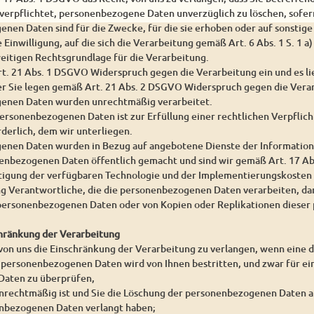
 verpflichtet, personenbezogene Daten unverzüglich zu löschen, sofern
enen Daten sind für die Zwecke, für die sie erhoben oder auf sonstig
e Einwilligung, auf die sich die Verarbeitung gemäß Art. 6 Abs. 1 S. 1 
weitigen Rechtsgrundlage für die Verarbeitung.
rt. 21 Abs. 1 DSGVO Widerspruch gegen die Verarbeitung ein und es l
er Sie legen gemäß Art. 21 Abs. 2 DSGVO Widerspruch gegen die Verar
genen Daten wurden unrechtmäßig verarbeitet.
personenbezogenen Daten ist zur Erfüllung einer rechtlichen Verpfli
derlich, dem wir unterliegen.
enen Daten wurden in Bezug auf angebotene Dienste der Information
enbezogenen Daten öffentlich gemacht und sind wir gemäß Art. 17 Abs
htigung der verfügbaren Technologie und der Implementierungskoste
g Verantwortliche, die die personenbezogenen Daten verarbeiten, dar
n personenbezogenen Daten oder von Kopien oder Replikationen diese
chränkung der Verarbeitung
 von uns die Einschränkung der Verarbeitung zu verlangen, wenn eine 
r personenbezogenen Daten wird von Ihnen bestritten, und zwar für ein
aten zu überprüfen,
unrechtmäßig ist und Sie die Löschung der personenbezogenen Daten a
nbezogenen Daten verlangt haben;