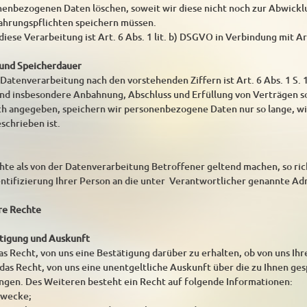
enbezogenen Daten löschen, soweit wir diese nicht noch zur Abwickl
ahrungspflichten speichern müssen.
iese Verarbeitung ist Art. 6 Abs. 1 lit. b) DSGVO in Verbindung mit Ar
 und Speicherdauer
atenverarbeitung nach den vorstehenden Ziffern ist Art. 6 Abs. 1 S. 1
nd insbesondere Anbahnung, Abschluss und Erfüllung von Verträgen 
sch angegeben, speichern wir personenbezogene Daten nur so lange, w
schrieben ist.
te als von der Datenverarbeitung Betroffener geltend machen, so rich
entifizierung Ihrer Person an die unter Verantwortlicher genannte Ad
hre Rechte
ätigung und Auskunft
as Recht, von uns eine Bestätigung darüber zu erhalten, ob von uns Ih
ie das Recht, von uns eine unentgeltliche Auskunft über die zu Ihnen 
angen. Des Weiteren besteht ein Recht auf folgende Informationen:
zwecke;