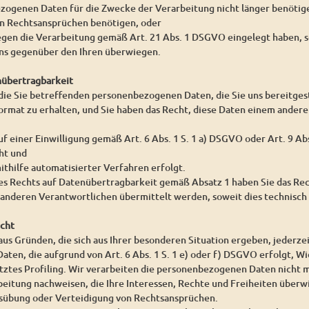
ezogenen Daten für die Zwecke der Verarbeitung nicht länger benöti
on Rechtsansprüchen benötigen, oder
egen die Verarbeitung gemäß Art. 21 Abs. 1 DSGVO eingelegt haben, s
s gegenüber den Ihren überwiegen.
nübertragbarkeit
 die Sie betreffenden personenbezogenen Daten, die Sie uns bereitgest
rmat zu erhalten, und Sie haben das Recht, diese Daten einem ander
uf einer Einwilligung gemäß Art. 6 Abs. 1 S. 1 a) DSGVO oder Art. 9 A
ht und
ithilfe automatisierter Verfahren erfolgt.
es Rechts auf Datenübertragbarkeit gemäß Absatz 1 haben Sie das Re
 anderen Verantwortlichen übermittelt werden, soweit dies technisch 
echt
aus Gründen, die sich aus Ihrer besonderen Situation ergeben, jederze
en, die aufgrund von Art. 6 Abs. 1 S. 1 e) oder f) DSGVO erfolgt, Wid
tes Profiling. Wir verarbeiten die personenbezogenen Daten nicht m
beitung nachweisen, die Ihre Interessen, Rechte und Freiheiten überw
übung oder Verteidigung von Rechtsansprüchen.