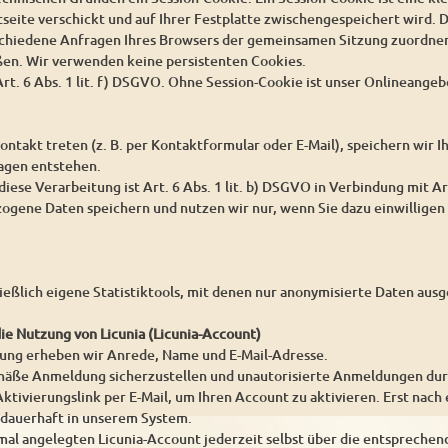
seite verschickt und auf Ihrer Festplatte zwischengespeichert wird. D
schiedene Anfragen Ihres Browsers der gemeinsamen Sitzung zuordnen
ßen. Wir verwenden keine persistenten Cookies.
rt. 6 Abs. 1 lit. f) DSGVO. Ohne Session-Cookie ist unser Onlineangeb
ontakt treten (z. B. per Kontaktformular oder E-Mail), speichern wir
ragen entstehen.
iese Verarbeitung ist Art. 6 Abs. 1 lit. b) DSGVO in Verbindung mit Ar
gene Daten speichern und nutzen wir nur, wenn Sie dazu einwilligen 
ießlich eigene Statistiktools, mit denen nur anonymisierte Daten au
die Nutzung von Licunia (Licunia-Account)
rung erheben wir Anrede, Name und E-Mail-Adresse.
ße Anmeldung sicherzustellen und unautorisierte Anmeldungen durch 
ktivierungslink per E-Mail, um Ihren Account zu aktivieren. Erst nach 
 dauerhaft in unserem System.
mal angelegten Licunia-Account jederzeit selbst über die entsprechen