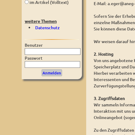
im Artikel (Volltext)
E-Mail: a.eger@aneg-
Sofern Sie der Erhe
weitere Themen
einzelne Maßnahmen w
Datenschutz
Sie können diese Dat
Wir weisen darauf hi
Benutzer
2. Hosting
Passwort
Von uns angebotene H
Speicherplatz und D
Hierbei verarbeiten 
Interessenten und Be
Zurverfügungstellung
3. Zugriffsdaten
Wir sammeln Informat
Interaktion mit uns 
Onlineangebot (sogen
Zu den Zugriffsdaten