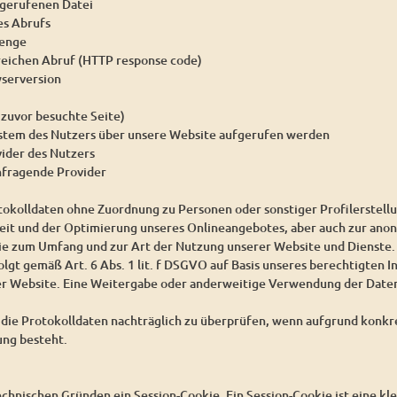
gerufenen Datei
es Abrufs
enge
reichen Abruf (HTTP response code)
serversion
 zuvor besuchte Seite)
ystem des Nutzers über unsere Website aufgerufen werden
vider des Nutzers
nfragende Provider
tokolldaten ohne Zuordnung zu Personen oder sonstiger Profilerstell
heit und der Optimierung unseres Onlineangebotes, aber auch zur ano
wie zum Umfang und zur Art der Nutzung unserer Website und Dienste.
lgt gemäß Art. 6 Abs. 1 lit. f DSGVO auf Basis unseres berechtigten I
er Website. Eine Weitergabe oder anderweitige Verwendung der Daten 
, die Protokolldaten nachträglich zu überprüfen, wenn aufgrund konk
ung besteht.
chnischen Gründen ein Session-Cookie. Ein Session-Cookie ist eine kle