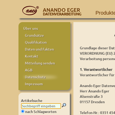
ANANDO EGER
Produkt
DATENVERARBEITUNG
Über uns
Grundsätze
Qualifikation
Grundlage dieser Dat
Daten und Fakten
VERORDNUNG (EU) 20
Kontakt
Verarbeitung person
Mitteilung senden
1. Verantwortlicher
AGB
Verantwortlicher für
Datenschutz
Impressum
Anando Eger Datenve
Herr Anando Eger
Alsenstraße 3
Artikelsuche
01157 Dresden
nach Schlagworten
Telefon-Nr.: 0351 45