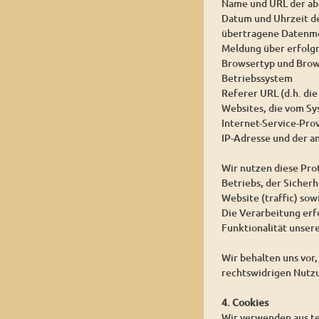
Name und URL der ab
Datum und Uhrzeit d
übertragene Datenm
Meldung über erfolg
Browsertyp und Brow
Betriebssystem
Referer URL (d.h. die
Websites, die vom S
Internet-Service-Pro
IP-Adresse und der a
Wir nutzen diese Pro
Betriebs, der Sicher
Website (traffic) so
Die Verarbeitung erfo
Funktionalität unser
Wir behalten uns vor
rechtswidrigen Nutz
4. Cookies
Wir verwenden aus te