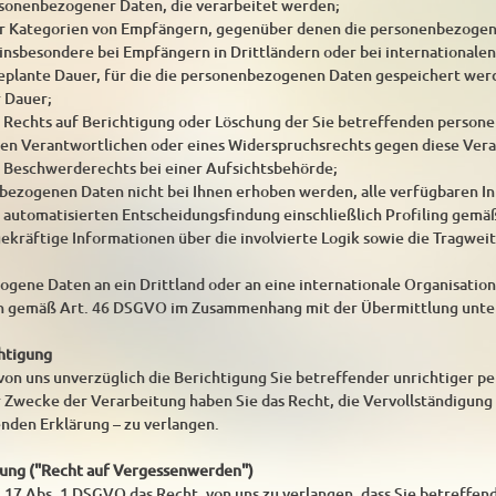
rsonenbezogener Daten, die verarbeitet werden;
er Kategorien von Empfängern, gegenüber denen die personenbezogen
insbesondere bei Empfängern in Drittländern oder bei internationalen
 geplante Dauer, für die die personenbezogenen Daten gespeichert werden
r Dauer;
s Rechts auf Berichtigung oder Löschung der Sie betreffenden perso
en Verantwortlichen oder eines Widerspruchsrechts gegen diese Vera
s Beschwerderechts bei einer Aufsichtsbehörde;
bezogenen Daten nicht bei Ihnen erhoben werden, alle verfügbaren I
r automatisierten Entscheidungsfindung einschließlich Profiling gemä
agekräftige Informationen über die involvierte Logik sowie die Tragwe
ene Daten an ein Drittland oder an eine internationale Organisation 
n gemäß Art. 46 DSGVO im Zusammenhang mit der Übermittlung unter
chtigung
 von uns unverzüglich die Berichtigung Sie betreffender unrichtiger 
 Zwecke der Verarbeitung haben Sie das Recht, die Vervollständigun
enden Erklärung – zu verlangen.
hung ("Recht auf Vergessenwerden")
 17 Abs. 1 DSGVO das Recht, von uns zu verlangen, dass Sie betreffe