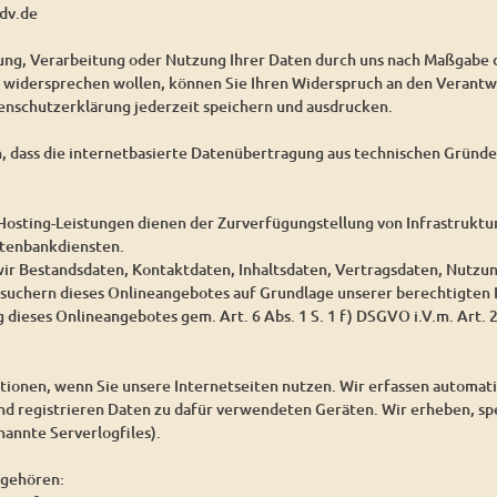
dv.de
bung, Verarbeitung oder Nutzung Ihrer Daten durch uns nach Maßgabe
idersprechen wollen, können Sie Ihren Widerspruch an den Verantwo
enschutzerklärung jederzeit speichern und ausdrucken.
n, dass die internetbasierte Datenübertragung aus technischen Gründen
osting-Leistungen dienen der Zurverfügungstellung von Infrastruktur
atenbankdiensten.
wir Bestandsdaten, Kontaktdaten, Inhaltsdaten, Vertragsdaten, Nutz
suchern dieses Onlineangebotes auf Grundlage unserer berechtigten I
 dieses Onlineangebotes gem. Art. 6 Abs. 1 S. 1 f) DSGVO i.V.m. Art.
ionen, wenn Sie unsere Internetseiten nutzen. Wir erfassen automat
und registrieren Daten zu dafür verwendeten Geräten. Wir erheben, sp
annte Serverlogfiles).
 gehören: