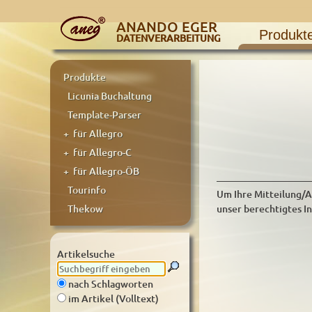
ANANDO EGER
Produkt
DATENVERARBEITUNG
Produkte
Licunia Buchaltung
Template-Parser
+ für Allegro
+ für Allegro-C
+ für Allegro-ÖB
Tourinfo
Um Ihre Mitteilung/A
Thekow
unser berechtigtes I
Artikelsuche
nach Schlagworten
im Artikel (Volltext)