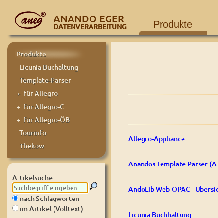
ANANDO EGER
Produkte
DATENVERARBEITUNG
Produkte
Licunia Buchaltung
Template-Parser
+ für Allegro
+ für Allegro-C
+ für Allegro-ÖB
Tourinfo
Allegro-Appliance
Thekow
Anandos Template Parser (A
Artikelsuche
AndoLib Web-OPAC - Übersi
nach Schlagworten
im Artikel (Volltext)
Licunia Buchhaltung